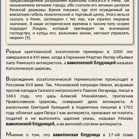
предвозвещенное разрушение Вавилона относится к Риму, так
называемому вечному городу, ибо считали его вечным центром
Римской державы. Время покажет, где этот осужденный на
внезапную гибель политический и торговый центр. Этого нельзя
сказать о Риме, заглохшем с тех пор, как утратил мировое
значение. В наши исторические времена к такому типу скорее
подходит Лондон, который претендует на всемирное
господство, и купцы его, вельможи земли, мечтают управлять
миром» [9].
Р
азрыв христианской эсхатологии примерно в 1000 лет
завершился в XVI веке, когда в Германии Мартин Лютер объявил
папу Римского антихристом, а
вавилонской блудницей
называл
Католическую церковь.
В
озрождение эсхатологической терминологии происходит в
Россииив XVII веке. Так, Московский патриарх Никон, возражая
против нападок Газского митрополита Паисия Лигарида, писал в
1663 году, что царь Алексей Михайлович, притеснив
Православную Церковь, совершает дело антихриста. А
раскольник Григорий Талицкий в подметных письмах в 1701
году обличал царя Петра I как антихриста, призывал не платить
податей и не выполнять царские указы, называл Москву
вавилонской блудницей,
а ее жителей слугами антихриста.
М
нение о том, что
вавилонская блудница
в 17-ой главе