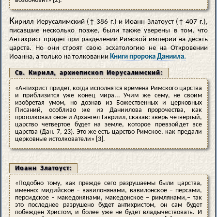
возобновит» [2].
К
ирилл Иерусалимский († 386 г.) и Иоанн Златоуст († 407 г.),
писавшие несколько позже, были также уверены в том, что
Антихрист придет при разделении Римской империи на десять
царств. Но они строят свою эсхатологию не на Откровении
Иоанна, а только на толковании
Книги пророка Даниила.
Св. Кирилл, архиепископ Иерусалимский:
«Антихрист придет, когда исполнятся времена Римского царства
и приблизится уже конец мира... Учим же сему, не своим
изобретая умом, но дознав из Божественных и церковных
Писаний, особливо же из Даниилова пророчества, как
протолковал оное и Архангел Гавриил, сказав: зверь четвертый,
царство четвертое будет на земле, которое превзойдет все
царства (Дан. 7, 23). Это же есть царство Римское, как предали
церковные истолкователи» [3].
Иоанн Златоуст:
«Подобно тому, как прежде сего разрушаемы были царства,
именно: мидийское – вавилонянами, вавилонское – персами,
персидское – македонянами, македонское – римлянами,– так
это последнее разрушено будет антихристом, он сам будет
побежден Христом, и более уже не будет владычествовать. И