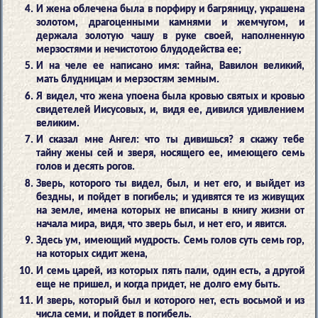
И жена облечена была в порфиру и багряницу, украшена
золотом, драгоценными камнями и жемчугом, и
держала золотую чашу в руке своей, наполненную
мерзостями и нечистотою блудодейства ее;
И на челе ее написано имя: тайна, Вавилон великий,
мать блудницам и мерзостям земным.
Я видел, что жена упоена была кровью святых и кровью
свидетелей Иисусовых, и, видя ее, дивился удивлением
великим.
И сказал мне Ангел: что ты дивишься? я скажу тебе
тайну жены сей и зверя, носящего ее, имеющего семь
голов и десять рогов.
Зверь, которого ты видел, был, и нет его, и выйдет из
бездны, и пойдет в погибель; и удивятся те из живущих
на земле, имена которых не вписаны в книгу жизни от
начала мира, видя, что зверь был, и нет его, и явится.
Здесь ум, имеющий мудрость. Семь голов суть семь гор,
на которых сидит жена,
И семь царей, из которых пять пали, один есть, а другой
еще не пришел, и когда придет, не долго ему быть.
И зверь, который был и которого нет, есть восьмой и из
числа семи, и пойдет в погибель.