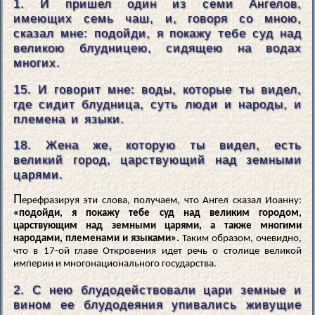
1. И пришел один из семи Ангелов,
имеющих семь чаш, и, говоря со мною,
сказал мне: подойди, я покажу тебе суд над
великою блудницею, сидящею на водах
многих.
15. И говорит мне: воды, которые ты видел,
где сидит блудница, суть люди и народы, и
племена и языки.
18. Жена же, которую ты видел, есть
великий город, царствующий над земными
царями.
П
ерефразируя эти слова, получаем, что Ангел сказал Иоанну:
«подойди, я покажу тебе суд над великим городом,
царствующим над земными царями, а также многими
народами, племенами и языками».
Таким образом, очевидно,
что в 17-ой главе Откровения идет речь о столице великой
империи и многонационального государства.
2. С нею блудодействовали цари земные и
вином ее блудодеяния упивались живущие