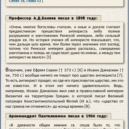
Слово 18, Глава 53
]
Профессор А.Д.Беляев писал в 1898 году:
«Очень многие богословы считали, а иные и доселе считают
предвестником пришествия антихриста либо полное
разрушение и уничтожение Римской империи, либо сильный
упадок ея. Но история учения об антихристе показывает, что,
чем дальше шло время, тем более терял значение этот взгляд;
потому что Римская империя давно распалась, совершенно
уничтожена и теперь не существует даже по имени, а между тем
антихрист не явился» [5]
В
прочем, уже Ефрем Сирин († 373 г.) [6] и Иоанн Дамаскин (†
ок. 750 г.) вообще ничего не пишут про царство антихриста [7].
То есть антихрист придет, но где его пресловутое царство, им это
не известно. И в этом нет ничего удивительного. Ведь,
например, Иоанн Дамаскин жил уже в православной империи
Византия на территории Греции, о которой писал Великий
патриарх Константинопольский Фотий (IX в.), что «царство от
нас греков не отнимется» до конца времен [8].
Архимандрит Пантелиимон писал в 1904 году:
«В древности общее мнение св. отцов было то, что