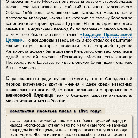
Откровения – это Москва, появилось впервые у старообрядцев
после печально известных событий Большого Московского
Собора 1666 года, осудившего как Патриарха Никона, так и
протопопа Аввакума, каждый из которых по-своему боролся за
канонический строй русской Церкви. На опровержение этого
мнения в Синодальный период было потрачено много усилий,
о чем уже было сказано в главе
«Традиция Православной
Церкви».
Но все доводы завершались либо отсылкой к цитатам
святых отцов, которые полагали, что сторицей царства
Антихриста должен быть древний Рим, либо они заключались в
одной простой мысли: «Поскольку Москва есть столица
Православного Царства, то «вавилонской блудницей» она уже
быть не может».
С
праведливости ради нужно отметить, что в Синодальный
период встречались другие мнения и даже среди известных
православных писателей, которые полагали, что пророчество о
вавилонской блуднице,
как о будущем царстве антихриста,
может исполниться на России:
Константин Леонтьев писал в 1891 году:
«... ... через какие-нибудь полвека, не более, русский народ из
народа «богоносца» станет мало-по-малу и сам того не замечая,
«народом-богоборцем», и даже скорее всякого другого народа,
быть может. Ибо, действительно, он способен во всем доходить