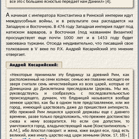
все это с большею ясностью передает нам Даниил» [4].
А
начиная с императора Константина в Римской империи идут
междоусобные войны, и в результате она распадается на
Западную и Восточную. В 476 году Западная империя падет под
натиском варваров, а Восточная (под названием Византия)
просуществует еще почти 1000 лет и в 1453 году будет
завоевана турками. Отсюда неудивительно, что писавший свое
толкование в V веке по Р.Х. Андрей Кесарийский это мнение
отвергает.
Андрей Кесарийский:
«Некоторые принимали эту блудницу за древний Рим, как
расположенный на семи холмах; семью же главами носящего ее
зверя считали семь нечестивейших из всех царей, которые от
Домициана до Диоклетиана преследовали Церковь. Мы же,
руководствуясь и сообразуясь с последовательностью
происходящего, думаем, что блудницей называется вообще
земное царство, как бы в одном теле представляемое, или же
город, имеющий царствовать даже до пришествия антихриста.
Ибо прежний Рим лишился царской державы еще с давнего
времени, разве только предположить, что прежнее достоинство
снова к нему возвратится. Но если сие допустим, то
уничтожится город, владычествующий ныне [Константинополь –
А.М.
], ибо Апостол говорит: и жена, юже видел еси, град есть
великий, иже имать царство над цари земными (Апок. 17, 18)» [