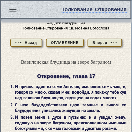
Толкование Откровения
Андрей Мазуркевич
Толкование Откровения Св. Иоанна Богослова
<<< Назад
ОГЛАВЛЕНИЕ
Вперед >>>
Вавилонская блудница на звере багряном
Откровение, глава 17
И пришел один из семи Ангелов, имеющих семь чаш, и,
говоря со мною, сказал мне: подойди, я покажу тебе суд
над великою блудницею, сидящею на водах многих.
С нею блудодействовали цари земные и вином ее
блудодеяния упивались живущие на земле.
И повел меня в духе в пустыню; и я увидел жену,
сидящую на звере багряном, преисполненном именами
богохульными, с семью головами и десятью рогами.