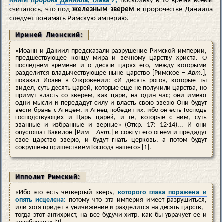
Книги пророка Даниила, глава 7,
поскольку в то время всеми
считалось, что под
железным зверем
в пророчестве Даниила
следует понимать Римскую империю.
Ириней Лионский:
«Иоанн и Даниил предсказали разрушение Римской империи,
предшествующее концу мира и вечному царству Христа. О
последнем времени и о десяти царях его, между которыми
разделится владычествующее ныне царство [Римское –
Авт.
],
показал Иоанн в Откровении: «И десять рогов, которые ты
видел, суть десять царей, которые еще не получили царства, но
примут власть со зверем, как цари, на один час; они имеют
одни мысли и передадут силу и власть свою зверю Они будут
вести брань с Агнцем, и Агнец победит их, ибо он есть Господь
господствующих и Царь царей, и те, которые с ним, суть
званные и избранные и верные» (Откр. 17: 12-14)... И они
опустошат Вавилон [Рим –
Авт.
] и сожгут его огнем и предадут
свое царство зверю, и будут гнать церковь, а потом будут
сокрушены пришествием Господа нашего» [1].
Ипполит Римский:
«Ибо это есть четвертый зверь,
которого глава поражена и
опять исцелена:
потому что эта империя имеет разрушиться,
или хотя придет в уничижение и разделится на десять царств,–
тогда этот антихрист, на все будучи хитр, как бы уврачует ее и