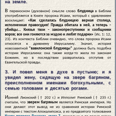
на земле.
В
переносном (духовном) смысле слово
блудница
в Библии
употребляется в Книге пророка Исаии, который с удивлением
восклицает:
«Как сделалась блудницею верная столица,
исполненная правосудия! Правда обитала в ней, а теперь –
убийцы... Князья твои – законопреступники и сообщники
воров; все они гоняются за мздою и любят подарки»
(Ис. 1: 12,
23). Из контекста Библии очевидно, что слова пророка Исаии
относятся к древнему Иерусалиму. Значит, история
новозаветной
“вавилонской блудницы”
должна быть подобна
истории Иерусалима: она также когда-то жила по законам
Божиим, но в последствии развратилась отступив от
Евангельской правды.
3. И повел меня в духе в пустыню; и я
увидел жену, сидящую на звере багряном,
преисполненном именами богохульными, с
семью головами и десятью рогами.
И
риней Лионский († 202 г.) и Ипполит Римский († 235 г.)
считали, что
зверем багряным
является Римская империя. Но
они делают этот вывод не из сравнения истории Римской
империи с текстом Апокалипсиса, а из предвзятого толкования