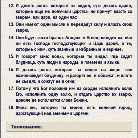
И десять рогов, которые ты видел, суть десять царей,
которые еще не получили царства, но примут власть со
зверем, как цари, на один час;
Они имеют одни мысли и передадут силу и власть свою
зверю.
Они будут вести брань с Агнцем, и Агнец победит их, ибо
он есть Господь господствующих и Царь царей, и те,
которые с ним, суть званные и избранные и верные.
И говорит мне: воды, которые ты видел, где сидит
блудница, суть люди и народы, и племена и языки.
И десять рогов, которые ты видел на звере, сии
возненавидят блудницу, и разорят ее, и обнажат, и плоть
ее съедят, и сожгут ее в огне;
Потому что Бог положил им на сердце исполнить волю
Его, исполнить одну волю, и отдать царство их зверю,
доколе не исполнятся слова Божии.
Жена же, которую ты видел, есть великий город,
царствующий над земными царями.
Толкование: