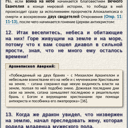
Н
о, если
война на небе
начинается благовестием
Вечного
Евангелия
в конце мировой истории, то победа в ней
происходит сразу за исполнением пророчеств Апокалипсиса о
смерти и воскресении
двух свидетелей
Откровения
(Откр. 11:
11-13),
после чего начинается гонение Церкви антихристом:
12. Итак веселитесь, небеса и обитающие
на них! Горе живущим на земле и на море,
потому что к вам сошел диавол в сильной
ярости, зная, что не много ему осталось
времени!
Архиепископ Аверкий:
«Побежденный на двух бранях – с Михаилом Архангелом и
небесными воинствами его на небе и с мучениками Христовыми
на земле, – сатана сохранил еще некую видимость власти на
земле, ползая по ней подобно змию. Доживая последние дни
свои на земле, сатана замышляет последнюю и решительную
брань с Богом и верующими христианами при помощи
антихриста и пособника его лжепророка» [36].
13. Когда же дракон увидел, что низвержен
на землю, начал преследовать жену, которая
родила младенца мужеского пола.