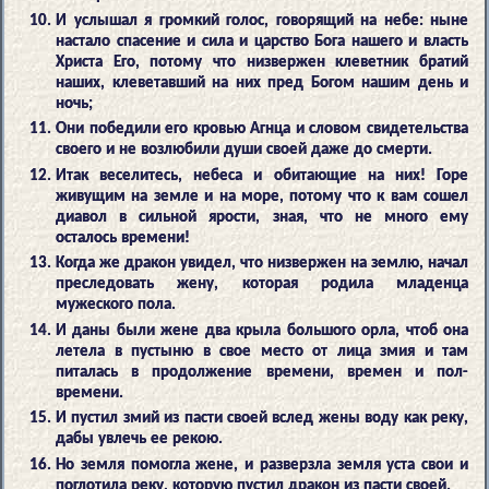
И услышал я громкий голос, говорящий на небе: ныне
настало спасение и сила и царство Бога нашего и власть
Христа Его, потому что низвержен клеветник братий
наших, клеветавший на них пред Богом нашим день и
ночь;
Они победили его кровью Агнца и словом свидетельства
своего и не возлюбили души своей даже до смерти.
Итак веселитесь, небеса и обитающие на них! Горе
живущим на земле и на море, потому что к вам сошел
диавол в сильной ярости, зная, что не много ему
осталось времени!
Когда же дракон увидел, что низвержен на землю, начал
преследовать жену, которая родила младенца
мужеского пола.
И даны были жене два крыла большого орла, чтоб она
летела в пустыню в свое место от лица змия и там
питалась в продолжение времени, времен и пол-
времени.
И пустил змий из пасти своей вслед жены воду как реку,
дабы увлечь ее рекою.
Но земля помогла жене, и разверзла земля уста свои и
поглотила реку, которую пустил дракон из пасти своей.