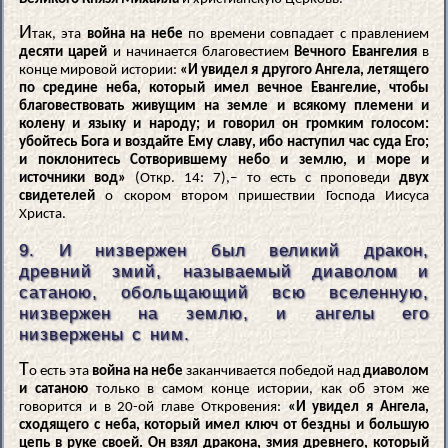
И
так, эта
война на небе
по времени совпадает с правлением
десяти царей
и начинается благовестием
Вечного Евангелия
в
конце мировой истории:
«И увидел я другого Ангела, летящего
по средине неба, который имел вечное Евангелие, чтобы
благовествовать живущим на земле и всякому племени и
колену и языку и народу; и говорил он громким голосом:
убойтесь Бога и воздайте Ему славу, ибо наступил час суда Его;
и поклонитесь Сотворившему небо и землю, и море и
источники вод»
(Откр. 14: 7),– то есть с проповеди
двух
свидетелей
о скором втором пришествии Господа Иисуса
Христа.
9. И низвержен был великий дракон,
древний змий, называемый диаволом и
сатаною, обольщающий всю вселенную,
низвержен на землю, и ангелы его
низвержены с ним.
Т
о есть эта
война на небе
заканчивается победой над
диаволом
и сатаною
только в самом конце истории, как об этом же
говорится и в 20-ой главе Откровения:
«И увидел я Ангела,
сходящего с неба, который имел ключ от бездны и большую
цепь в руке своей. Он взял дракона, змия древнего, который