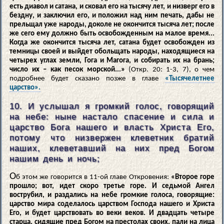
есть диавол и сатана, и сковал его на тысячу лет, и низверг его в
бездну, и заключил его, и положил над ним печать, дабы не
прельщал уже народы, доколе не окончится тысяча лет; после
же сего ему должно быть освобожденным на малое время...
Когда же окончится тысяча лет, сатана будет освобожден из
темницы своей и выйдет обольщать народы, находящиеся на
четырех углах земли, Гога и Магога, и собирать их на брань;
число их – как песок морской...»
(Откр. 20: 1-3, 7), о чем
подробнее будет сказано позже в главе
«Тысячелетнее
царство».
10. И услышал я громкий голос, говорящий
на небе: ныне настало спасение и сила и
царство Бога нашего и власть Христа Его,
потому что низвержен клеветник братий
наших, клеветавший на них пред Богом
нашим день и ночь;
О
б этом же говорится в 11-ой главе Откровения:
«Второе горе
прошло; вот, идет скоро третье горе. И седьмой Ангел
вострубил, и раздались на небе громкие голоса, говорящие:
царство мира соделалось царством Господа нашего и Христа
Его, и будет царствовать во веки веков. И двадцать четыре
старца, сидящие пред Богом на престолах своих, пали на лица