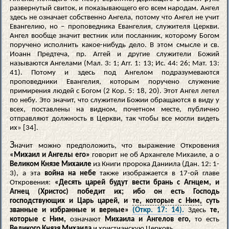
развернутый свиток, и показывающего его всем народам. Ангел
здесь не означает собственно Ангела, потому что Ангел не учит
Евангелию, но – проповедника Евангелия, служителя Церкви.
Ангел вообще значит вестник или посланник, которому Богом
поручено исполнить какое-нибудь дело. В этом смысле и св.
Иоанн Предтеча, пр. Аггей и другие служители Божий
называются Ангелами (Мал. 3: 1; Агг. 1: 13; Ис. 44: 26; Мат. 13:
41). Потому и здесь под Ангелом подразумеваются
проповедники Евангелия, которым поручено служение
примирения людей с Богом (2 Кор. 5: 18, 20). Этот Ангел летел
по небу. Это значит, что служители Божии обращаются в виду у
всех, поставлены на видном, почетном месте, публично
отправляют должность в Церкви, так чтобы все могли видеть
их» [34].
З
начит можно предположить, что выражение Откровения
«Михаил и Ангелы его»
говорит не об Архангеле Михаиле, а о
Великом Князе Михаиле
из Книги пророка Даниила (Дан. 12: 1-
3), а эта
война на небе
также изображается в 17-ой главе
Откровения:
«Десять царей будут вести брань с Агнцем, и
Агнец (Христос) победит их; ибо он есть Господь
господствующих и Царь царей, и
те, которые с Ним,
суть
званные и избранные и верные»
(Откр. 17: 14).
Здесь
те,
которые с Ним,
означают
Михаила и Ангелов его,
то есть
Великого Князя Михаила
и христианскую Церковь.