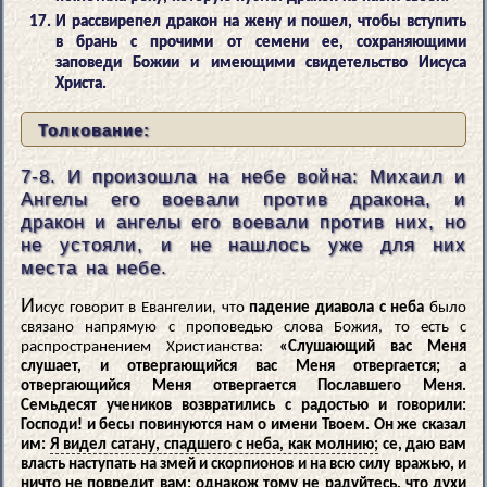
И рассвирепел дракон на жену и пошел, чтобы вступить
в брань с прочими от семени ее, сохраняющими
заповеди Божии и имеющими свидетельство Иисуса
Христа.
Толкование:
7-8. И произошла на небе война: Михаил и
Ангелы его воевали против дракона, и
дракон и ангелы его воевали против них, но
не устояли, и не нашлось уже для них
места на небе.
И
исус говорит в Евангелии, что
падение диавола с неба
было
связано напрямую с проповедью слова Божия, то есть с
распространением Христианства:
«Слушающий вас Меня
слушает, и отвергающийся вас Меня отвергается; а
отвергающийся Меня отвергается Пославшего Меня.
Семьдесят учеников возвратились с радостью и говорили:
Господи! и бесы повинуются нам о имени Твоем. Он же сказал
им:
Я видел сатану, спадшего с неба, как молнию;
се, даю вам
власть наступать на змей и скорпионов и на всю силу вражью, и
ничто не повредит вам; однакож тому не радуйтесь, что духи