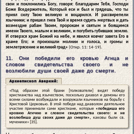
свои и поклонились Богу, говоря: благодарим Тебя, Господи
Боже Вседержитель, Который еси и был и грядешь, что ты
приял силу Твою великую и воцарился. И рассвирепели
язычники; и пришел гнев Твой и время судить мертвых и дать
возмездие рабам Твоим, пророкам и святым и боящимся
имени Твоего, малым и великим, и погубить губивших землю.
И отверзся храм Божий на небе, и явился ковчег завета Его в
храме Его; и произошли молнии и голоса, и громы и
землетрясение и великий град»
(Откр. 11: 14-19).
11. Они победили его кровью Агнца и
словом свидетельства своего и не
возлюбили души своей даже до смерти.
Архиепископ Аверкий:
«Под образом этой брани [толкователи] видят победу
христианства над язычеством, поскольку диавол и демоны его
всеми силами возбуждали и вооружали язычников на борьбу с
Христовой Церковью. В этой победе над диаволом деятельное
участие принимали сами христиане, которые
«победиша его
кровию Агнчею и словом свидетельства своего: и не
возлюбиша душ своих даже до смерти»,
каковы были св.
мученики» [35].