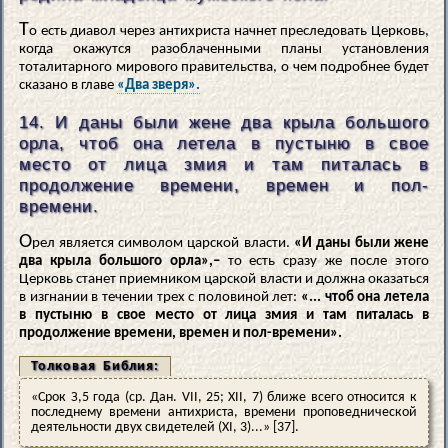
Т
о есть диавол через антихриста начнет преследовать Церковь,
когда окажутся разоблаченными планы установления
тоталитарного мирового правительства, о чем подробнее будет
сказано в главе
«Два зверя».
14. И даны были жене два крыла большого
орла, чтоб она летела в пустыню в свое
место от лица змия и там питалась в
продолжение времени, времен и пол-
времени.
О
рел является символом царской власти.
«И даны были жене
два крыла большого орла»,–
то есть сразу же после этого
Церковь станет приемником царской власти и должна оказаться
в изгнании в течении трех с половиной лет:
«... чтоб она летела
в пустыню в свое место от лица змия и там питалась в
продолжение времени, времен и пол-времени».
Толковая Библия:
«Срок З,5 года (ср. Дан. VII, 25; XII, 7) ближе всего относится к
последнему времени антихриста, времени проповеднической
деятельности двух свидетелей (XI, 3)...» [37].