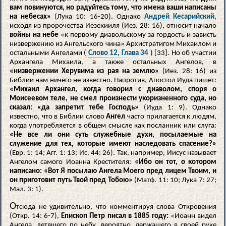
вам повинуются, но радуйтесь тому, что имена ваши написаны
на небесах»
(Лука 10: 16-20). Однако
Андрей Кесарийский,
исходя из пророчества Иезекииля (Иез. 28: 16), относит начало
войны на небе
«к первому диавольскому за гордость и зависть
низвержению из Ангельского чина» Архистратигом Михаилом и
остальными Ангелами (
Слово 12, Глава 34
) [33]. Но об участии
Архангела Михаила, а также остальных Ангелов, в
«низвержении Херувима из рая на землю»
(Иез. 28: 16) из
Библии нам ничего не известно. Напротив, Апостол Иуда пишет:
«Михаил Архангел, когда говорил с диаволом, споря о
Моисеевом теле, не смел произнести укоризненного суда, но
сказал: «да запретит тебе Господь»
(Иуда 1: 9). Однако
известно, что в Библии слово
Ангел
часто прилагается к людям,
когда употребляется в общем смысле как посланник или слуга:
«Не все ли они суть служебные духи, посылаемые на
служение для тех, которые имеют наследовать спасение?»
(Евр. 1: 14; Агг. 1: 13; Ис. 44: 26). Так, например, Иисус называет
Ангелом самого Иоанна Крестителя:
«Ибо он тот, о котором
написано: «Вот Я посылаю Ангела Моего пред лицем Твоим, и
он приготовит путь Твой пред Тобою»
(Матф. 11: 10; Лука 7: 27;
Мал. 3: 1).
О
тсюда не удивительно, что комментируя слова Откровения
(Откр. 14: 6-7),
Епископ Петр писал в 1885 году:
«Иоанн видел
Ангела, летящего по небу, вероятно, держащего в своей руке