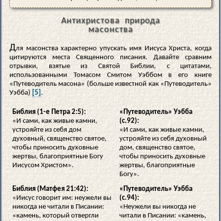
Антихристова природа
масонства
Д
ля масонства характерно упускать имя Иисуса Христа, когда
цитируются места Священного писания. Давайте сравним
отрывки, взятые из Святой Библии, с цитатами,
использованными Томасом Смитом Уэббом в его книге
«Путеводитель масона» (больше известной как «Путеводитель»
Уэбба)
[5]
.
Библия (1-е Петра 2:5):
«Путеводитель» Уэбба
«И сами, как живые камни,
(с.92):
устрояйте из себя дом
«И сами, как живые камни,
духовный, священство святое,
устрояйте из себя духовный
чтобы приносить духовные
дом, священство святое,
жертвы, благоприятные Богу
чтобы приносить духовные
Иисусом Христом».
жертвы, благоприятные
Богу».
Библия (Матфея 21:42):
«Путеводитель» Уэбба
«Иисус говорит им: неужели вы
(с.94):
никогда не читали в Писании:
«Неужели вы никогда не
«камень, который отвергли
читали в Писании: «камень,