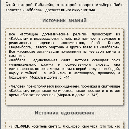
Э
той «второй Библией», о которой говорит Альберт Пайк,
является «Каббала» - древняя книга оккультизма.
Источник знаний
Все настоящие догматические религии происходят из
«Каббалы» и возвращаются к ней: всё научное и великое в
религиозных видениях иллюминатов, Якоба Бьоме,
Сведенборга, Святого Мартина и других взято из «Каббалы».
Все масонские организации почерпнули из неё свои тайны и
символы.
«Каббала - единственная книга, которая освещает союз
универсального разума и божественного слова... она
единственная, которая мирит разум с верой, силу со свободой,
науку с тайной - в ней ключ к настоящему, прошлому и
будущему» (Мораль и догма, с. 744).
«Человек преисполняется восхищением, проникая в святилище
«Каббалы», видя такое логическое, такое простое и в то же
время абсолютное учение» (Мораль и догма, с. 745).
Источник вдохновения
«ЛЮЦИФЕР, носитель света!.. Люцифер, сын утра! Это тот, кто