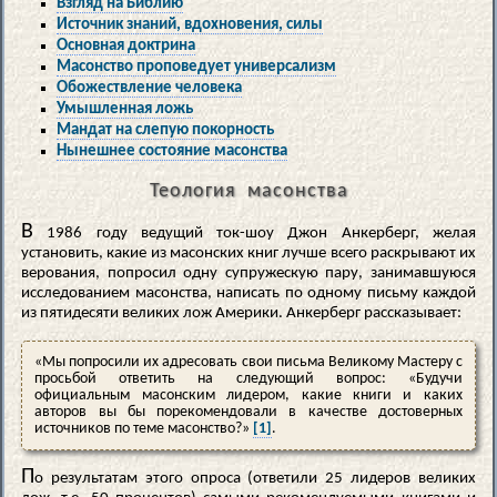
Взгляд на Библию
Источник знаний, вдохновения, силы
Основная доктрина
Масонство проповедует универсализм
Обожествление человека
Умышленная ложь
Мандат на слепую покорность
Нынешнее состояние масонства
Теология масонства
В
1986 году ведущий ток-шоу Джон Анкерберг, желая
установить, какие из масонских книг лучше всего раскрывают их
верования, попросил одну супружескую пару, занимавшуюся
исследованием масонства, написать по одному письму каждой
из пятидесяти великих лож Америки. Анкерберг рассказывает:
«Мы попросили их адресовать свои письма Великому Мастеру с
просьбой ответить на следующий вопрос: «Будучи
официальным масонским лидером, какие книги и каких
авторов вы бы порекомендовали в качестве достоверных
источников по теме масонство?»
[1]
.
П
о результатам этого опроса (ответили 25 лидеров великих