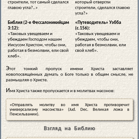
строители, тот самый сделался
который отвергли
главою угла?..»
строители, сделался главою
угла?»
Библия (2-е Фессалоникийцам
«Путеводитель» Уэбба
3:12):
(с.156):
«Таковых увещеваем и
«Таковых увещеваем и
убеждаем Господом нашим
убеждаем, чтобы они,
Иисусом Христом, чтобы они,
работая в безмолвии, ели
работая в безмолвии, ели свой
свой хлеб».
хлеб».
Э
тот тонкий пропуск имени Христа заставляет
новопосвящённых думать о Боге только в общем смысле, не
размышляя о Христе.
И
мя Христа также пропускается и в молитвах масонов:
«Отправлять молитву во имя Христа противоречит
универсализму масонства» (Jud. Dec. Великая ложа в
Пенсильвании).
Взгляд на Библию