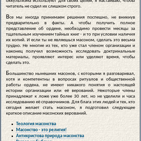
оккультизма используют для своих целей, я настаиваю, чтобы
читатель не судил их слишком строго.
В
се мы иногда принимаем решения поспешно, не вникнув
предварительно в факты. А чтобы получить полное
представление об ордене, необходимо провести месяцы за
тщательным изучением тайных книг - и то при условии наличия
их копий. И если ты не являешься масоном, сделать это весьма
трудно. Не многие из тех, кто уже стал членом организации и
наконец получил возможность исследовать доктринальные
материалы, проявляют интерес или уделяют время, чтобы
сделать это.
Б
ольшинство нынешних масонов, с которыми я разговаривал,
хотя и компетентны в вопросах ритуалов и общественной
работы ордена, не имеют никакого понятия о настоящей
истории организации или её верований. Некоторые члены
принадлежат к ложе уже более 30 лет, но не уделили и часа
исследованию её справочников. Для блага этих людей и тех, кто
сегодня желает стать масоном, я подготовил следующее
краткое описание масонских верований.
Теология масонства
Масонство - это религия!
Антихристова природа масонства