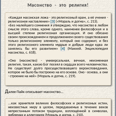
Масонство - это религия!
«Каждая масонская ложа - это религиозный храм, а её учения -
религиозное наставление»
[3]
(«Мораль и догма», с. 213).
«Без малейшего сомнения я утверждаю, что масонство в любом
смысле этого слова, кроме одного, наименее философская и в
высшей степени религиозная организация. И оно обязано
своим происхождением и продолжением своего существования
только религиозному элементу, который оно содержит, и без
этого религиозного элемента мудрые и добрые люди едва ли
занялись бы его развитием»
[4]
(Маккей. Энциклопедия
масонства, с. 618).
«Оно (масонство) - универсальная, вечная, неизменная
религия, такая, какую Бог посеял в сердцах всего человечества.
Не существует долго просуществовавшего вероисповедания,
которое не было бы построено на его основе. Оно - основа, а они
- строение на ней» (Мораль и догма, с. 219).
Д
алее Пайк описывает масонство…
...как хранителя великих философских и религиозных истин,
неизвестных миру в целом, передаваемых в течение веков
непрестанным потоком традиции, воплощённой в символах,
эмблемах и аллегориях (Мораль и догма, с. 210).