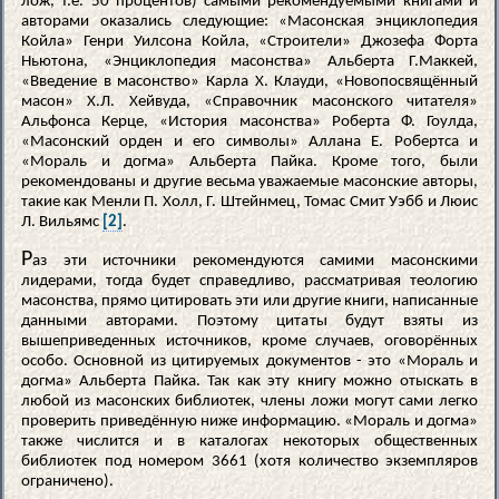
лож, т.е. 50 процентов) самыми рекомендуемыми книгами и
авторами оказались следующие: «Масонская энциклопедия
Койла» Генри Уилсона Койла, «Строители» Джозефа Форта
Ньютона, «Энциклопедия масонства» Альберта Г.Маккей,
«Введение в масонство» Карла X. Клауди, «Новопосвящённый
масон» Х.Л. Хейвуда, «Справочник масонского читателя»
Альфонса Керце, «История масонства» Роберта Ф. Гоулда,
«Масонский орден и его символы» Аллана Е. Робертса и
«Мораль и догма» Альберта Пайка. Кроме того, были
рекомендованы и другие весьма уважаемые масонские авторы,
такие как Менли П. Холл, Г. Штейнмец, Томас Смит Уэбб и Люис
Л. Вильямс
[2]
.
Р
аз эти источники рекомендуются самими масонскими
лидерами, тогда будет справедливо, рассматривая теологию
масонства, прямо цитировать эти или другие книги, написанные
данными авторами. Поэтому цитаты будут взяты из
вышеприведенных источников, кроме случаев, оговорённых
особо. Основной из цитируемых документов - это «Мораль и
догма» Альберта Пайка. Так как эту книгу можно отыскать в
любой из масонских библиотек, члены ложи могут сами легко
проверить приведённую ниже информацию. «Мораль и догма»
также числится и в каталогах некоторых общественных
библиотек под номером 3661 (хотя количество экземпляров
ограничено).