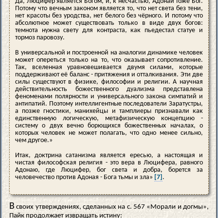
Да, Люцифер является Богом, и, к несчастью, Адонай тоже Бог.
Потому что вечным законом является то, что нет света без тени,
нет красоты без уродства, нет белого без чёрного. И потому что
абсолютное может существовать только в виде двух богов:
темнота нужна свету для контраста, как пьедестал статуе и
тормоз паровозу.
В универсальной и построенной на аналогии динамике человек
может опереться только на то, что оказывает сопротивление.
Так, вселенная уравновешивается двумя силами, которые
поддерживают её баланс - притяжения и отталкивания. Эти две
силы существуют в физике, философии и религии. А научная
действительность божественного дуализма представлена
феноменами полярности и универсального закона симпатий и
антипатий. Поэтому интеллигентные последователи Заратустры,
а позже гностики, манихейцы и тамплиеры признавали как
единственную логическую, метафизическую концепцию -
систему о двух вечно борющихся божественных началах, о
которых человек не может полагать, что одно менее сильно,
чем другое.»
Итак, доктрина сатанизма является ересью, а настоящая и
чистая философская религия - это вера в Люцифера, равного
Адонаю, где Люцифер, бог света и добра, борется за
человечество против Адоная - Бога тьмы и зла»
[7]
.
В
своих утверждениях, сделанных на с. 567 «Морали и догмы»,
Пайк продолжает извращать истину: