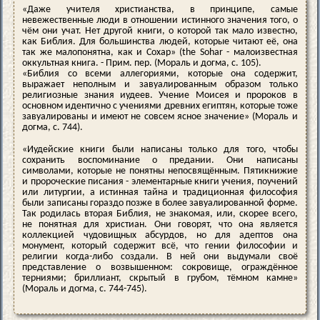
«Даже учителя христианства, в принципе, самые
невежественные люди в отношении истинного значения того, о
чём они учат. Нет другой книги, о которой так мало известно,
как Библия. Для большинства людей, которые читают её, она
так же малопонятна, как и Сохар» (the Sohar - малоизвестная
оккультная книга. - Прим. пер. (Мораль и догма, с. 105).
«Библия со всеми аллегориями, которые она содержит,
выражает неполным и завуалированным образом только
религиозные знания иудеев. Учение Моисея и пророков в
основном идентично с учениями древних египтян, которые тоже
завуалированы и имеют не совсем ясное значение» (Мораль и
догма, с. 744).
«Иудейские книги были написаны только для того, чтобы
сохранить воспоминание о предании. Они написаны
символами, которые не понятны непосвящённым. Пятикнижие
и пророческие писания - элементарные книги учения, поучений
или литургии, а истинная тайна и традиционная философия
были записаны гораздо позже в более завуалированной форме.
Так родилась вторая Библия, не знакомая, или, скорее всего,
не понятная для христиан. Они говорят, что она является
коллекцией чудовищных абсурдов, но для адептов она
монумент, который содержит всё, что гении философии и
религии когда-либо создали. В ней они выдумали своё
представление о возвышенном: сокровище, ограждённое
терниями; бриллиант, скрытый в грубом, тёмном камне»
(Мораль и догма, с. 744-745).