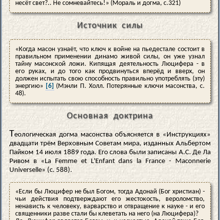
несёт свет?.. Не сомневайтесь!» (Мораль и догма, с.321)
Источник силы
«Когда масон узнаёт, что ключ к войне на пьедестале состоит в
правильном применении динамо живой силы, он уже узнал
тайну масонской ложи. Кипящая деятельность Люцифера - в
его руках, и до того как продвинуться вперёд и вверх, он
должен испытать свою способность правильно употреблять (эту)
энергию»
[6]
(Мэнли П. Холл. Потерянные ключи масонства, с.
48).
Основная доктрина
Т
еологическая догма масонства объясняется в «Инструкциях»
двадцати трём Верховным Советам мира, изданных Альбертом
Пайком 14 июля 1889 года. Его слова были записаны А.С. Де Ла
Ривом в «La Femme et L'Enfant dans la France - Maconnerie
Universelle» (c. 588).
«Если бы Люцифер не был Богом, тогда Адонай (Бог христиан) -
чьи действия подтверждают его жестокость, вероломство,
ненависть к человеку, варварство и отвращение к науке - и его
священники разве стали бы клеветать на него (на Люцифера)?