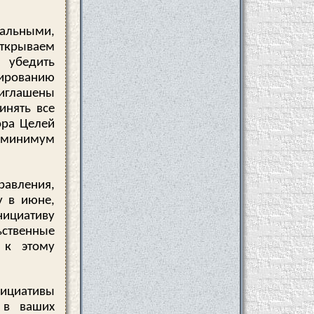
льными,
крываем
 убедить
лированию
риглашены
инять все
ора Целей
к минимум
авления,
у в июне,
нициативу
ьственные
 к этому
нициативы
 в ваших