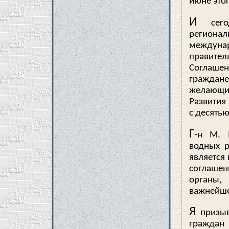
июне этог
И
сегод
регион
междуна
правител
Соглашен
граждане
желающие
Развития
с десять
Г
-н М. 
водных р
является
соглашен
органы,
важнейше
Я
призыв
граждан