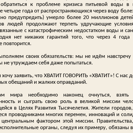
обратиться к проблеме кризиса питьевой воды в
е четыре года от распространяющихся через воду болез
но предупредить) умерло более 20 миллионов детей
ов людей продолжают терпеть удручающие условия
связанные с катастрофическим недостатком воды и сан
одня нет никаких гарантий того, что через 4 года
е повторится.
ыполняем своих обязательств: мы не идём навстречу 
ы не утруждаем себя даже попытаться.
я хочу заявить, что ХВАТИТ ГОВОРИТЬ «ХВАТИТ»! С нас 
ых обещаний и жалких оправданий.
ам мира необходимо наконец очнуться, взять
енность и сыграть свою роль в великой миссии чело
ейся в Целях Развития Тысячелетия. Жители городов,
ся проводниками многих перемен, инноваций и соли
 центральным фактором этой миссии. Правительства
исполнительные органы, следуя их примеру, обязаны в