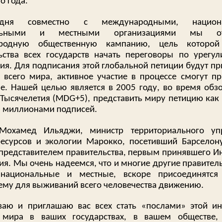
о года.
ня совместно с международными, национа
альными и местными организациями мы от
родную общественную кампанию, цель которой
ьства всех государств начать переговоры по урегу
ия. Для подписания этой глобальной петиции будут п
 всего мира, активное участие в процессе смогут пр
. Нашей целью является в 2005 году, во время обз
 Тысячелетия (MDG+5), представить миру петицию ка
ю миллионами подписей.
Мохамед Ильяджи, министр территориального упр
есурсов и экологии Марокко, посетивший Барселон
 представителем правительства, первым принявшего И
ия. Мы очень надеемся, что и многие другие правител
 национальные и местные, вскоре присоединятся
му для выживаний всего человечества движению.
аю и приглашаю вас всех стать «послами» этой и
 мира в ваших государствах, в вашем обществе,