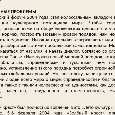
.
ВНЫЕ ПРОБЛЕМЫ
ский форум 2004 года стал колоссальным вкладом 
ации культурного потенциала мира. Чтобы сов
, основанными на общечеловеческих ценностях и ус
х нормах, построить Новый мировой порядок, нам н
ать в единстве. Ни одна отдельная «сверхвласть» или 
 разобраться с этими проблемами самостоятельно. 
тказаться от насилия и начать диалог. Согласно со сл
ства Папы: «Нам нужен новый мировой порядок, кото
табильным, справедливым и гуманным, чем ны
но, установление такого порядка потребует огромной
ных глобальных усилий. Но, поскольку наши цели со
и людей всего мира о мире, справедливости и благо
, а также с такими человеческими ценностями, как дос
е, равенство, солидарность и ответственность, 
.
 крест» был полностью вовлечён в это «Лето культуры 
не. 5-6 февраля 2004 года «Зелёный крест» орг