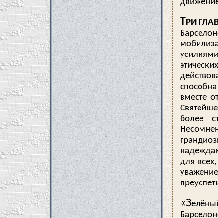
движение
Т
РИ ГЛА
Барселон
мобилиз
усилиями
этически
действов
способна
вместе о
Святейше
более с
Несомнен
грандиоз
надеждам
для всех
уважени
преуспеть
«З
елёный
Барсело