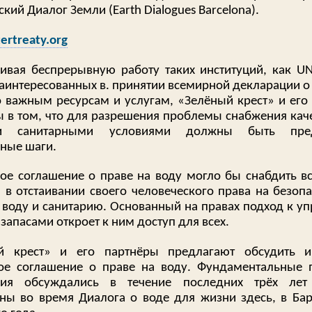
кий Диалог Земли (Earth Dialogues Barcelona).
ertreaty.org
ивая беспрерывную работу таких институций, как UN
заинтересованных в. принятии всемирной декларации о 
 важным ресурсам и услугам, «Зелёный крест» и его
 в том, что для разрешения проблемы снабжения кач
и санитарными условиями должны быть пред
ные шаги.
ое соглашение о праве на воду могло бы снабдить в
 в отстаивании своего человеческого права на безоп
 воду и санитарию. Основанный на правах подход к у
апасами откроет к ним доступ для всех.
й крест» и его партнёры предлагают обсудить и
ое соглашение о праве на воду. Фундаментальные
ния обсуждались в течение последних трёх ле
ны во время Диалога о воде для жизни здесь, в Бар