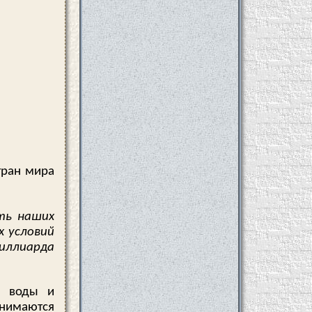
тран мира
ть наших
х условий
иллиарда
з воды и
нимаются