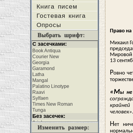
Книга писем
Гостевая книга
Опросы
Право на
Выбрать шрифт:
Михаил Г
председа
Мировой 
13 сентяб
Р
овно че
торжеств
«М
ы не
согражда
крайней
человек»
Н
ет нич
Изменить размер:
нормаль