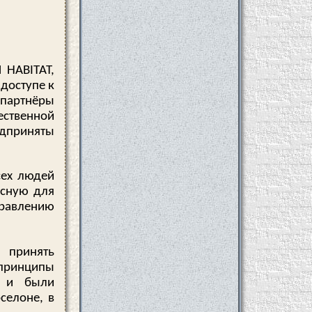
 HABITAT,
доступе к
 партнёры
ественной
приняты
сех людей
асную для
правлению
 принять
 принципы
т и были
селоне, в