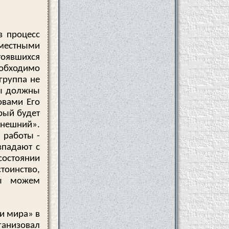
в процесс
местными
тоявшихся
еобходимо
группа не
Мы должны
овами Его
рый будет
нешний».
 работы -
впадают с
состоянии
тоинство,
мы можем
и мира» в
анизовал