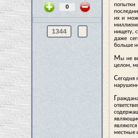
попытки 
последни
их и мож
миллион
1344
нищету, 
даже сег
больше н
М
ы не в
целом, м
С
егодня 
нарушенн
Г
раждан
ответств
содержащ
являющие
являются
местные 