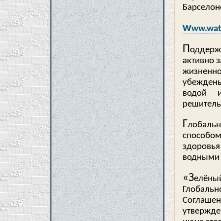
Барселонс
w
ww.wat
П
оддерж
активно 
жизненно
убеждены
водой 
решитель
Г
лобальн
способом
здоровья
водными з
«З
елёны
Глобальн
Соглаше
утвержде