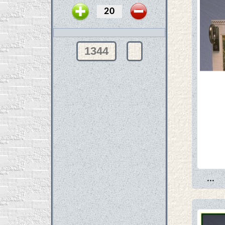
1344
...