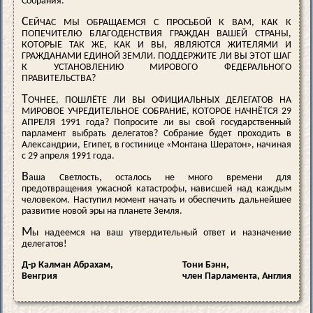
Собрания.
С
ЕЙЧАС МЫ ОБРАЩАЕМСЯ С ПРОСЬБОЙ К ВАМ, КАК К
ПОПЕЧИТЕЛЮ БЛАГОДЕНСТВИЯ ГРАЖДАН ВАШЕЙ СТРАНЫ,
КОТОРЫЕ ТАК ЖЕ, КАК И ВЫ, ЯВЛЯЮТСЯ ЖИТЕЛЯМИ И
ГРАЖДАНАМИ ЕДИНОЙ ЗЕМЛИ. ПОДДЕРЖИТЕ ЛИ ВЫ ЭТОТ ШАГ
К УСТАНОВЛЕНИЮ МИРОВОГО ФЕДЕРАЛЬНОГО
ПРАВИТЕЛЬСТВА?
Т
ОЧНЕЕ, ПОШЛЁТЕ ЛИ ВЫ ОФИЦИАЛЬНЫХ ДЕЛЕГАТОВ НА
МИРОВОЕ УЧРЕДИТЕЛЬНОЕ СОБРАНИЕ, КОТОРОЕ НАЧНЁТСЯ 29
АПРЕЛЯ 1991 года? Попросите ли вы свой государственный
парламент выбрать делегатов? Собрание будет проходить в
Александрии, Египет, в гостинице «Монтана Шератон», начиная
с 29 апреля 1991 года.
В
аша Светлость, осталось не много времени для
предотвращения ужасной катастрофы, нависшей над каждым
человеком. Наступил момент начать и обеспечить дальнейшее
развитие новой эры на планете Земля.
М
ы надеемся на ваш утвердительный ответ и назначение
делегатов!
Д-р Калман Абрахам,
Тони Бэнн,
Венгрия
член Парламента, Англия