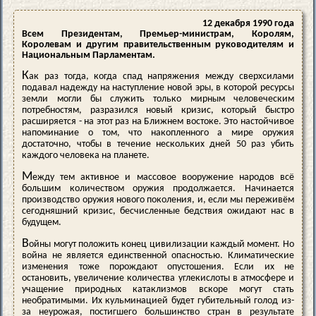
12 декабря 1990 года
Всем Президентам, Премьер-министрам, Королям,
Королевам и другим правительственным руководителям и
Национальным Парламентам.
К
ак раз тогда, когда спад напряжения между сверхсилами
подавал надежду на наступление новой эры, в которой ресурсы
земли могли бы служить только мирным человеческим
потребностям, разразился новый кризис, который быстро
расширяется - на этот раз на Ближнем востоке. Это настойчивое
напоминание о том, что накопленного а мире оружия
достаточно, чтобы в течение нескольких дней 50 раз убить
каждого человека на планете.
М
ежду тем активное и массовое вооружение народов всё
большим количеством оружия продолжается. Начинается
производство оружия нового поколения, и, если мы переживём
сегодняшний кризис, бесчисленные бедствия ожидают нас в
будущем.
В
ойны могут положить конец цивилизации каждый момент. Но
война не является единственной опасностью. Климатические
изменения тоже порождают опустошения. Если их не
остановить, увеличение количества углекислоты в атмосфере и
учащение природных катаклизмов вскоре могут стать
необратимыми. Их кульминацией будет губительный голод из-
за неурожая, постигшего большинство стран в результате