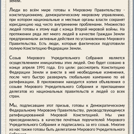
земли.
Л
юди во всём мире готовы к Мировому Правительству -
конституционному, демократическому мировому управлению,
при котором национальные и местные органы власти сохранят
юрисдикцию над чисто внутренними проблемами. Множество
людей готовы к этому ещё с конца Второй мировой войны. На
протяжении ряда лет много людей в качестве Граждан Земли
предпринимали активные действия по установлению Мирового
Правительства. Есть люди, которые фактически подготовили
полную Конституцию Федерации Земли.
С
озыв Мирового Учредительного Собрания является
осуществлением инициативы этих людей. Оно будет созвано в
конце апреля 1991 года. Его цели: рассмотреть Конституцию
Федерации Земли и внести в неё необходимые изменения,
после чего быстро развернуть глобальную кампанию по её
ратификации. В приложении находится копия объявления о
созыве Мирового Учредительного Собрания и приглашении
делегатов из национальных правительств и людей со всех
стран.
М
ы, подписавшие этот призыв, готовы к Демократическому
Федеральному Мировому Правительству, руководствующемуся
ратифицированной Мировой Конституцией. Мы уже
присоединились в качестве почётных поручителей Мирового
Учредительного Собрания и подписались за его созыв. Многие
из нас также готовы быть делегатами Мирового Учредительного