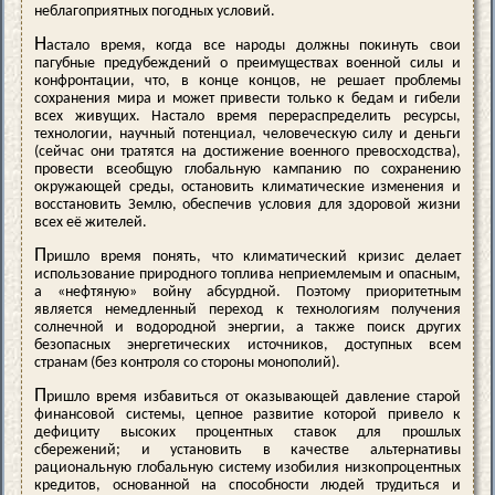
неблагоприятных погодных условий.
Н
астало время, когда все народы должны покинуть свои
пагубные предубеждений о преимуществах военной силы и
конфронтации, что, в конце концов, не решает проблемы
сохранения мира и может привести только к бедам и гибели
всех живущих. Настало время перераспределить ресурсы,
технологии, научный потенциал, человеческую силу и деньги
(сейчас они тратятся на достижение военного превосходства),
провести всеобщую глобальную кампанию по сохранению
окружающей среды, остановить климатические изменения и
восстановить Землю, обеспечив условия для здоровой жизни
всех её жителей.
П
ришло время понять, что климатический кризис делает
использование природного топлива неприемлемым и опасным,
а «нефтяную» войну абсурдной. Поэтому приоритетным
является немедленный переход к технологиям получения
солнечной и водородной энергии, а также поиск других
безопасных энергетических источников, доступных всем
странам (без контроля со стороны монополий).
П
ришло время избавиться от оказывающей давление старой
финансовой системы, цепное развитие которой привело к
дефициту высоких процентных ставок для прошлых
сбережений; и установить в качестве альтернативы
рациональную глобальную систему изобилия низкопроцентных
кредитов, основанной на способности людей трудиться и