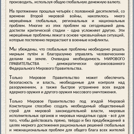
производить, используя общую глобальную денежную валюту.
Н
а протяжении прошлых четырёх с половиной десятилетий, со
времени Второй мировой войны, накопилось много
нерешённых глобальных, региональных и национальных
проблем. Многие из этих проблем на сегодняшний день
достигли критической стадии - одна усложняет другую. Эти
нерешённые проблемы лежат в основе чрезвычайных ситуаций,
которые постепенно перерастают в военные конфликты.
М
ы убеждены, что глобальные проблемы необходимо решать
мирным путём и благоразумно управлять человеческими
делами на земле. Очевидна необходимость МИРОВОГО
ПРАВИТЕЛЬСТВА - демократически организованного
Федерального Мирового Правительства.
Т
олько Мировое Правительство может обеспечить
безопасность и власть, необходимые для контроля над
разоружением, а также быстрое устранение всех видов
ядерного оружия и другого оружия массового уничтожения.
Т
олько Мировое Правительство под эгидой Мировой
Конституции способно создать необходимый общественный
строй для мировой законодательной власти, мировых
исполнительных органов и мировых мандатных судов - всё для
того, чтобы действовать прямо, твёрдо и без предубеждений в
целях мирного достижения рациональных решений глобальных
и межнациональных проблем для общего блага всех жителей