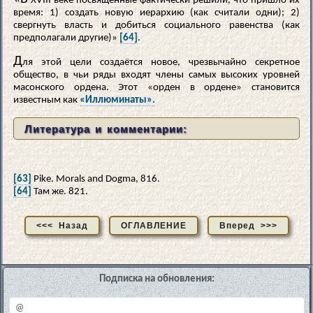
XVIII веке посвящённые фактически решили, что пришло их
время: 1) создать новую иерархию (как считали одни); 2)
свергнуть власть и добиться социального равенства (как
предполагали другие)»
[64]
.
Д
ля этой цели создаётся новое, чрезвычайно секретное
общество, в чьи ряды входят члены самых высоких уровней
масонского ордена. Этот «орден в ордене» становится
известным как
«Иллюминаты».
Литература и комментарии:
[63]
Pike. Morals and Dogma, 816.
[64]
Там же. 821.
<<< Назад
ОГЛАВЛЕНИЕ
Вперед >>>
Подписка на обновления: