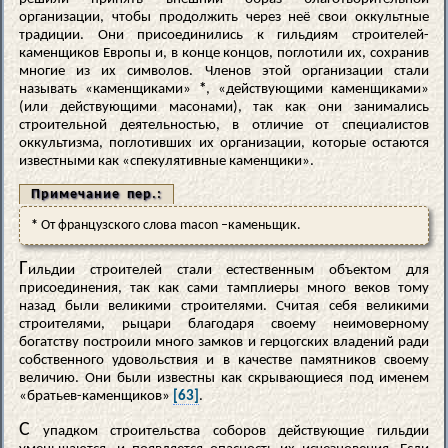
организации, чтобы продолжить через неё свои оккультные
традиции. Они присоединились к гильдиям строителей-
каменщиков Европы и, в конце концов, поглотили их, сохранив
многие из их символов. Членов этой организации стали
называть «каменщиками»
*
, «действующими каменщиками»
(или действующими масонами), так как они занимались
строительной деятельностью, в отличие от специалистов
оккультизма, поглотивших их организации, которые остаются
известными как «спекулятивные каменщики».
Примечание пер.:
*
От французского слова macon –каменьщик.
Г
ильдии строителей стали естественным объектом для
присоединения, так как сами тамплиеры много веков тому
назад были великими строителями. Считая себя великими
строителями, рыцари благодаря своему неимоверному
богатству построили много замков и герцогских владений ради
собственного удовольствия и в качестве памятников своему
величию. Они были известны как скрывающиеся под именем
«братьев-каменщиков»
[63]
.
С
упадком строительства соборов действующие гильдии