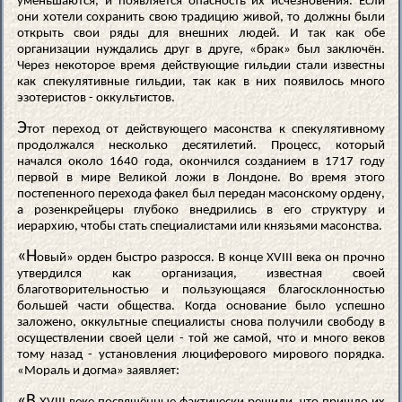
уменьшаются, и появляется опасность их исчезновения. Если
они хотели сохранить свою традицию живой, то должны были
открыть свои ряды для внешних людей. И так как обе
организации нуждались друг в друге, «брак» был заключён.
Через некоторое время действующие гильдии стали известны
как спекулятивные гильдии, так как в них появилось много
эзотеристов - оккультистов.
Э
тот переход от действующего масонства к спекулятивному
продолжался несколько десятилетий. Процесс, который
начался около 1640 года, окончился созданием в 1717 году
первой в мире Великой ложи в Лондоне. Во время этого
постепенного перехода факел был передан масонскому ордену,
а розенкрейцеры глубоко внедрились в его структуру и
иерархию, чтобы стать специалистами или князьями масонства.
«Н
овый» орден быстро разросся. В конце XVIII века он прочно
утвердился как организация, известная своей
благотворительностью и пользующаяся благосклонностью
большей части общества. Когда основание было успешно
заложено, оккультные специалисты снова получили свободу в
осуществлении своей цели - той же самой, что и много веков
тому назад - установления люциферового мирового порядка.
«Мораль и догма» заявляет:
«В