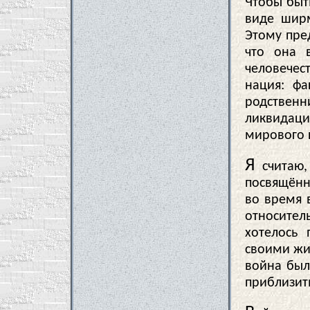
Чтобы быт
виде ширм
Этому пред
что она 
человечес
нация: фа
родственн
ликвидац
мирового 
Я
считаю,
посвящённ
во время 
относител
хотелось
своими жиз
война был
приблизит