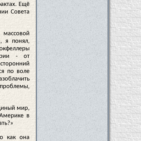
фактах. Ещё
нии Совета
 массовой
, я понял,
Рокфеллеры
трии - от
осторонний
ся по воле
зоблачить
 проблемы,
диный мир,
 Америке в
ать?»
го как она