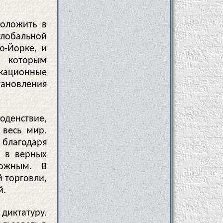
положить в
глобальной
ю-Йорке, и
 которым
икационные
ановления
денствие,
 весь мир.
благодаря
ь в верных
можным. В
й торговли,
й.
диктатуру.