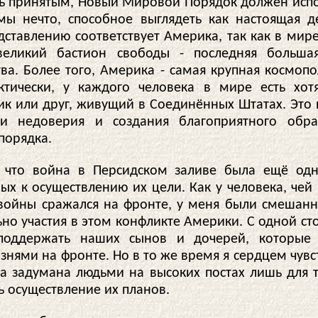
ь принятым, Новый Мировой Порядок должен испо
ы нечто, способное выглядеть как настоящая д
ставлению соответствует Америка, так как в мире
великий бастион свободы - последняя больша
тва. Более того, Америка - самая крупная космопо
ктически, у каждого человека в мире есть хо
ик или друг, живущий в Соединённых Штатах. Это 
ии недоверия и создания благоприятного обра
порядка.
 что война в Персидском заливе была ещё од
ых к осуществлению их цели. Как у человека, чей
войны сражался на фронте, у меня были смешанн
ьно участия в этом конфликте Америки. С одной ст
 поддержать наших сынов и дочерей, которые 
нями на фронте. Но в то же время я сердцем чувс
а задумана людьми на высоких постах лишь для т
ь осуществление их планов.