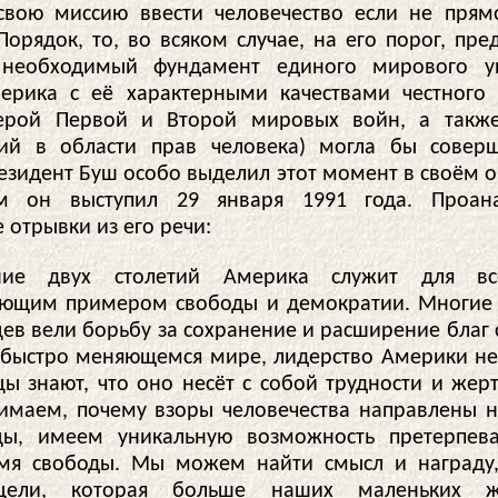
свою миссию ввести человечество если не пря
орядок, то, во всяком случае, на его порог, пре
 необходимый фундамент единого мирового уп
ерика с её характерными качествами честного
герой Первой и Второй мировых войн, а такж
ий в области прав человека) могла бы совер
резидент Буш особо выделил этот момент в своём 
м он выступил 29 января 1991 года. Проана
 отрывки из его речи:
ие двух столетий Америка служит для вс
ющим примером свободы и демократии. Многие
ев вели борьбу за сохранение и расширение благ 
в быстро меняющемся мире, лидерство Америки н
ы знают, что оно несёт с собой трудности и жер
имаем, почему взоры человечества направлены н
цы, имеем уникальную возможность претерпева
мя свободы. Мы можем найти смысл и награду
цели, которая больше наших маленьких ж