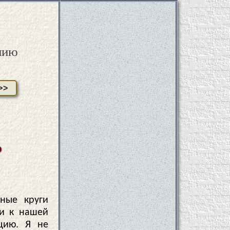
нию
>>
о
ьные круги
чи к нашей
цию. Я не