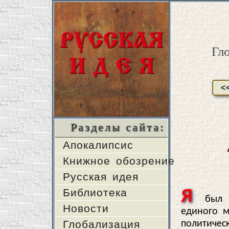
Гл
<
Разделы сайта:
Апокалипсис
Книжное обозрение
Русская идея
Библиотека
Я
был 
Новости
единого м
Глобализация
политиче