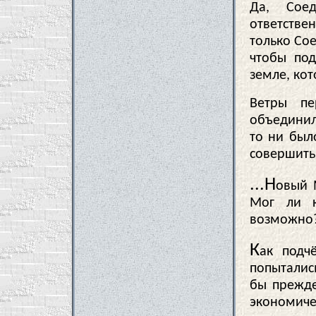
Да, Сое
ответстве
только Со
чтобы под
земле, кот
Ветры пе
объединил
то ни был
совершить
...Н
овый 
Мог ли к
возможно
К
ак подч
попыталис
бы прежде
экономиче