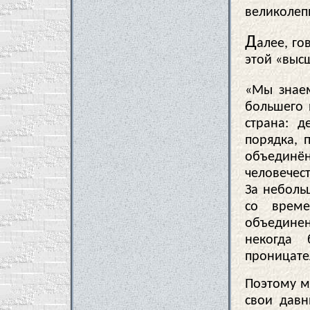
великолеп
Д
алее, го
этой «выс
«Мы знаем
большего 
страна: д
порядка, 
объедин
человечест
За неболь
со врем
объедине
некогда
проницател
Поэтому м
свои давн