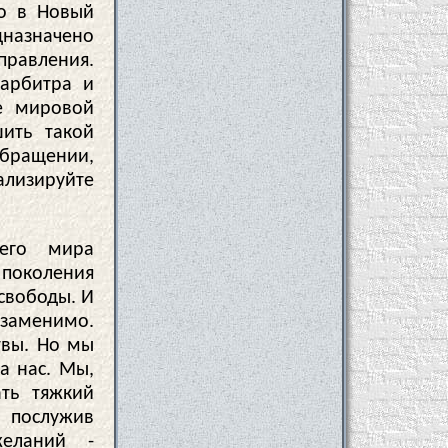
мо в Новый
дназначено
равления.
 арбитра и
е мировой
шить такой
обращении,
лизируйте
его мира
 поколения
свободы. И
езаменимо.
твы. Но мы
а нас. Мы,
ть тяжкий
, послужив
еланий -