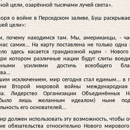
ной цели, озарённой тысячами лучей света».
воря о войне в Персидском заливе, Буш раскрывае
шей цели»:
, почему находимся там. Мы, американцы, - час
нас самих... На карту поставлена не только одна
ело здесь касается грандиозной идеи - Новог
при котором различные нации будут слиты воеди
ёнными усилиями достичь всеобщего благо
ва...
шим исключением, мир сегодня стал единым... в 
ени Второй мировой войны международная 
на. Лидерство Организации Объединённых Н
 было лишь желанным идеалом) ныне подт
ьность его основателей...
ир должен использовать эту возможность, чтобы о
ие обязательства относительно Нового мирового 