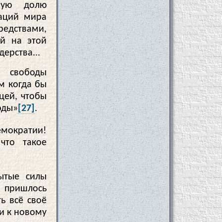
ную долю
наций мира
редствами,
ей на этой
ерства...
ы свободы
м когда бы
цей, чтобы
оды»
[27]
.
емократии!
что такое
ытые силы
м пришлось
ь всё своё
и к новому