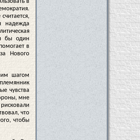
льзовать в
емократия.
 считается,
я надежда
литическая
тя бы один
помогает в
за Нового
ним шагом
 племянник
ые чувства
ороны, мне
рисковали
твовал, что
ого, чтобы