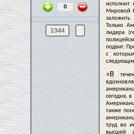
исполнит 
Мировой П
заложить
Только Ам
1344
лидера (
полицейск
подвиг. П
с которы
следующие
«В
течен
вдохновля
американц
сегодня, 
Американц
также пон
американ
труд во и
высшей 