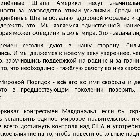
динённые Штаты Америки несут значитель
нности за руководство этими усилиями. Среди 
единённые Штаты обладают здоровой моралью и с
держать это. Мы являемся единственной наци
орая может объединить силы мира. Это - задача лид
ремен сегодня дуют в нашу сторону. Сил
ись. И мы движемся к новому веку увереннее, че
о, заручившись поддержкой на родине и за грани
 то, что необходимо - тяжёлую работу во имя своб
Мировой Порядок - всё это во имя свободы и д
то в предшествующем поколении поверить, 
?
ёркивал конгрессмен Макдональд, если бы скр
ь установить единое мировое правительство, и
 всего достигнуть контроля над США и употребит
ское влияние на то, чтобы повести остальные наци