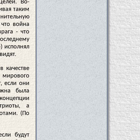
елей. Во-
ивая таким
нительную
 что война
рага - что
последнему
р) исполнял
видят.
в качестве
 мирового
, если они
лжна была
 концепции
триоты, а
отами. (По
сли будут