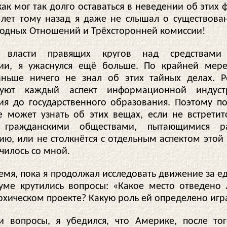
ак мог так долго оставаться в неведении об этих 
 лет тому назад я даже не слышал о существова
дных Отношений и Трёхсторонней комиссии!
 власти правящих кругов над средствами
и, я ужаснулся ещё больше. По крайней мере
ньше ничего не знал об этих тайных делах. 
руют каждый аспект информационной индус
ия до государственного образования. Поэтому п
е может узнать об этих вещах, если не встретит
 гражданскими обществами, пытающимися ра
ию, или не столкнётся с отдельным аспектом этой
училось со мной.
ремя, пока я продолжал исследовать движение за е
уме крутились вопросы: «Какое место отведено
рхическом проекте? Какую роль ей определено игр
ти вопросы, я убедился, что Америке, после то