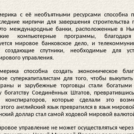
мерика с её необъятными ресурсами способна 
следние кирпичи для завершения строительства 
Это международные банки, расположенные в Нь
нские компьютерные программы, благодаря
уется мировое банковское дело, и телекоммун
, создающие спутники, необходимые для уст
ирового управления.
мерика способна создать экономическое благо
ое суперкапиталистам для того, чтобы выкупить
траны и зарубежные торговцы стали богатыми 
 богатству Соединённых Штатов, превратившис
в конспираторов, которые сделали это воз
 этого английский язык превратился в язык мирово
нский доллар стал самой ходовой мировой валюто
ровое управление не может осуществляться через 