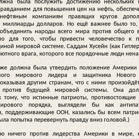
лжна была послужить достижению нескольких ц
правданием для повышения цен на нефть, обеспеч
нефтяным компаниям правящих кругов допол
 миллиарды долларов. Но ещё важнее было то,
объединить народы всего мира против общего в
о для того, чтобы привести человечество к 
диной мировой системе. Саддам Хусейн (как Гитле
лютного врага, которого все порядочные люди нена
кже должна была утвердить положение Америки 
мого мирового лидера и защитника Нового
показывая другим странам, что с ними произойдёт
я против будущей мировой системы. Она до
к тому, что истинные патриоты, противостоящие
ирового порядка, выглядели бы как антипа
ы, поддерживающие ООН, казались бы всем патри
была попытка перевернуть правду вниз головой.)
 ничего против лидерства Америки в мире, е