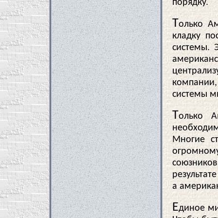
порядку.
Т
олько А
кладку по
системы. 
америка
централиз
компании
системы м
Т
олько А
необходим
Многие с
огромному
союзнико
результате
а америка
Е
диное ми