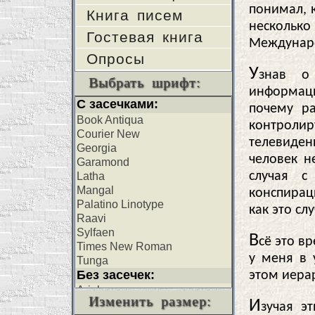
понимал, к
Книга писем
несколько
Гостевая книга
Междунаро
Опросы
У
знав о
Выбрать шрифт:
информаци
почему ра
контроли
телевиден
человек н
случая с
конспирац
как это сл
В
сё это в
у меня в 
этом иера
Изменить размер:
И
зучая э