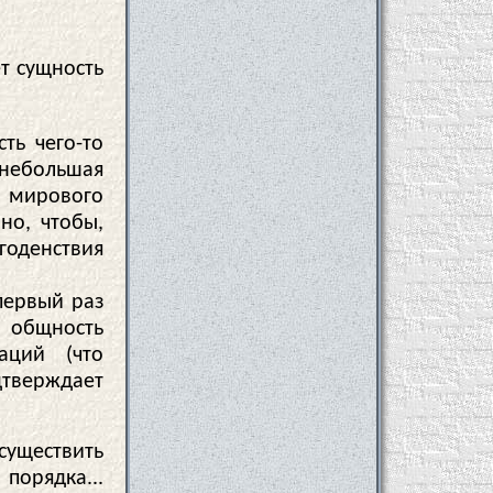
т сущность
ть чего-то
 небольшая
о мирового
но, чтобы,
денствия
первый раз
общность
аций (что
верждает
существить
порядка...