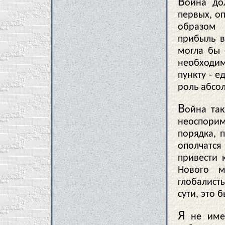
В
ойна до
первых, о
образом 
прибыль в
могла бы 
необходим
пункту - е
роль абсо
В
ойна та
неоспори
порядка, 
ополчатс
привести 
Нового м
глобалист
сути, это 
Я
не имею