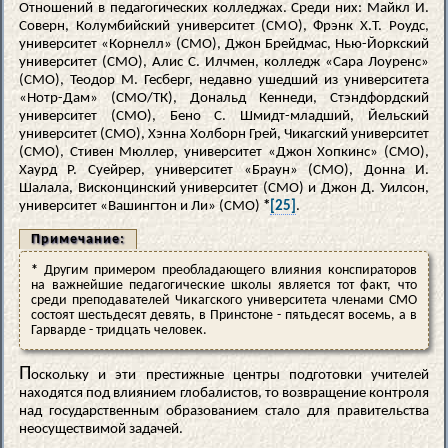
Отношений в педагогических колледжах. Среди них: Майкл И.
Соверн, Колумбийский университет (СМО), Фрэнк Х.Т. Роудс,
университет «Корнелл» (СМО), Джон Брейдмас, Нью-Йоркский
университет (СМО), Алис С. Илчмен, колледж «Сара Лоуренс»
(СМО), Теодор М. Гесберг, недавно ушедший из университета
«Нотр-Дам» (СМО/ТК), Дональд Кеннеди, Стэндфордский
университет (СМО), Бено С. Шмидт-младший, Йельский
университет (СМО), Хэнна Холборн Грей, Чикагский университет
(СМО), Стивен Мюллер, университет «Джон Хопкинс» (СМО),
Хаурд Р. Суейрер, университет «Браун» (СМО), Донна И.
Шалала, Висконцинский университет (СМО) и Джон Д. Уилсон,
университет «Вашингтон и Ли» (СМО)
*
[25]
.
Примечание:
*
Другим примером преобладающего влияния конспираторов
на важнейшие педагогические школы является тот факт, что
среди преподавателей Чикагского университета членами СМО
состоят шестьдесят девять, в Принстоне - пятьдесят восемь, а в
Гарварде - тридцать человек.
П
оскольку и эти престижные центры подготовки учителей
находятся под влиянием глобалистов, то возвращение контроля
над государственным образованием стало для правительства
неосуществимой задачей.