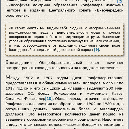
помощника Фредерика Т. Гейтса её представителем
[8]
.
Философская доктрина образования Рокфеллера изложена
Гейтсом в издании Центрального совета «Внеочередной
бюллетень»:
«В своих мечтах мы видим себя людьми с неограниченными
возможностями, ведь в действительности люди с полной
покорностью отдают себя в формирующие их руки. Нынешние
условия образования постепенно исчезнут из нашего сознания,
и мы, освобождённые от традиций, подчиним своей воле
благодарный и податливый деревенский народ»
[9]
.
В
последствии Общеобразовательный совет начинает
распространять свою деятельность и на городское население.
М
ежду 1902 и 1907 годом Джон Рокфеллер-старший
предоставляет ОС в общей сумме 43 млн. долларов. А с 1917 по
1919 год он и его сын Джон Д.-младший выделяют 200 млн.
долларов ОС, фонду Рокфеллера и мемориалу Лауры
Спельман-Рокфеллер
[10]
. Общая сумма, потраченная фондами
Рокфеллера для влияния на образование с 1902 по 1930 год, в
сегодняшних деньгах равнозначна более 2 миллиардам
долларов. Это невероятное количество денег пошло на
введение в образование глобализма и социализма. Надо иметь
в виду, что финансово поддерживаемая фондами оппозиция в