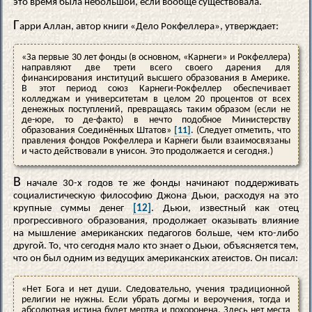
это время была небольшой, если вообще существовала.
Г
арри Аллан, автор книги «Дело Рокфеллера», утверждает:
«За первые 30 лет фонды (в основном, «Карнеги» и Рокфеллера)
направляют две трети всего своего дарения для
финансирования институций высшего образования в Америке.
В этот период союз Карнеги-Рокфеллер обеспечивает
колледжам и университетам в целом 20 процентов от всех
денежных поступлений, превращаясь таким образом (если не
де-юре, то де-факто) в нечто подобное Министерству
образования Соединённых Штатов»
[11]
. (Следует отметить, что
правления фондов Рокфеллера и Карнеги были взаимосвязаны
и часто действовали в унисон. Это продолжается и сегодня.)
В
начале 30-х годов те же фонды начинают поддерживать
социалистическую философию Джона Дьюи, расходуя на это
крупные суммы денег
[12]
. Дьюи, известный как отец
прогрессивного образования, продолжает оказывать влияние
на мышление американских педагогов больше, чем кто-либо
другой. То, что сегодня мало кто знает о Дьюи, объясняется тем,
что он был одним из ведущих американских атеистов. Он писал:
«Нет Бога и нет души. Следовательно, учения традиционной
религии не нужны. Если убрать догмы и вероучения, тогда и
абсолютная истина будет мертва и похоронена. Здесь нет места