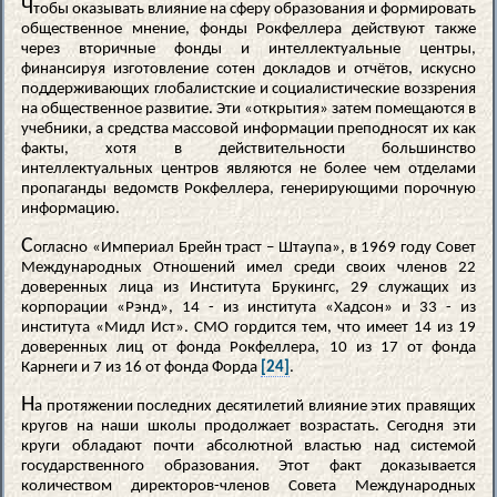
Ч
тобы оказывать влияние на сферу образования и формировать
общественное мнение, фонды Рокфеллера действуют также
через вторичные фонды и интеллектуальные центры,
финансируя изготовление сотен докладов и отчётов, искусно
поддерживающих глобалистские и социалистические воззрения
на общественное развитие. Эти «открытия» затем помещаются в
учебники, а средства массовой информации преподносят их как
факты, хотя в действительности большинство
интеллектуальных центров являются не более чем отделами
пропаганды ведомств Рокфеллера, генерирующими порочную
информацию.
С
огласно «Империал Брейн траст – Штаупа», в 1969 году Совет
Международных Отношений имел среди своих членов 22
доверенных лица из Института Брукингс, 29 служащих из
корпорации «Рэнд», 14 - из института «Хадсон» и 33 - из
института «Мидл Ист». СМО гордится тем, что имеет 14 из 19
доверенных лиц от фонда Рокфеллера, 10 из 17 от фонда
Карнеги и 7 из 16 от фонда Форда
[24]
.
Н
а протяжении последних десятилетий влияние этих правящих
кругов на наши школы продолжает возрастать. Сегодня эти
круги обладают почти абсолютной властью над системой
государственного образования. Этот факт доказывается
количеством директоров-членов Совета Международных