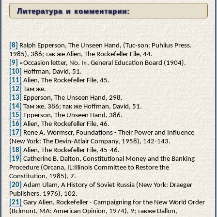
Литература и комментарии:
[8]
Ralph Epperson, The Unseen Hand, (Tuc-son: Puhlius Press.
1985), 386; так же Alien, The Rockefeller File, 44.
[9]
«Occasion letter, No. I», General Education Board (1904).
[10]
Hoffman, David, 51.
[11]
Alien, The Rockefeller File, 45.
[12]
Там же.
[13]
Epperson, The Unseen Hand, 298.
[14]
Там же, 386; так же Hoffman, David, 51.
[15]
Epperson, The Unseen Hand, 386.
[16]
Alien, The Rockefeller File, 46.
[17]
Rene A. Wormscr, Foundations - Their Power and Influence
(New York: The Devin-Atlair Company, 1958), 142-143.
[18]
Alien, The Rockefeller File, 45-46.
[19]
Catherine В. Dalton, Constitutional Money and the Banking
Procedure (Orcana, IL:Illinois Committee to Restore the
Constitution, 1985), 7.
[20]
Adam Ulam, A History of Soviet Russia (New York: Draeger
Publishers, 1976), 102.
[21]
Gary Alien, Rockefeller - Campaigning for the New World Order
(Bclmont, MA: American Opinion, 1974), 9; также Dallon,