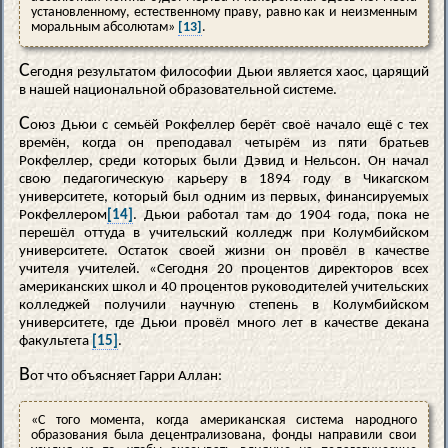
установленному, естественному праву, равно как и неизменным
моральным абсолютам»
[13]
.
С
егодня результатом философии Дьюи является хаос, царящий
в нашей национальной образовательной системе.
С
оюз Дьюи с семьёй Рокфеллер берёт своё начало ещё с тех
времён, когда он преподавал четырём из пяти братьев
Рокфеллер, среди которых были Дэвид и Нельсон. Он начал
свою педагогическую карьеру в 1894 году в Чикагском
университете, который был одним из первых, финансируемых
Рокфеллером
[14]
. Дьюи работал там до 1904 года, пока не
перешёл оттуда в учительский колледж при Колумбийском
университете. Остаток своей жизни он провёл в качестве
учителя учителей. «Сегодня 20 процентов директоров всех
американских школ и 40 процентов руководителей учительских
колледжей получили научную степень в Колумбийском
университете, где Дьюи провёл много лет в качестве декана
факультета
[15]
.
В
от что объясняет Гарри Аллан:
«С того момента, когда американская система народного
образования была децентрализована, фонды направили свои