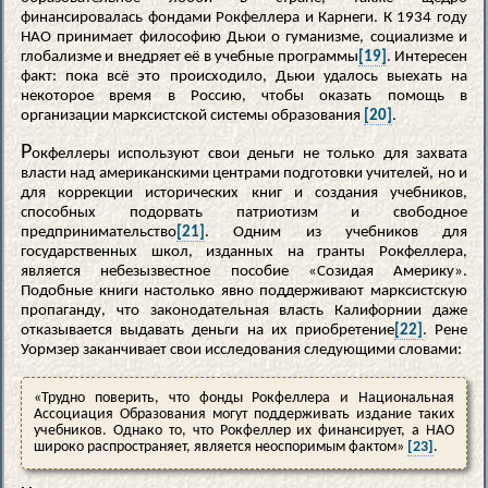
финансировалась фондами Рокфеллера и Карнеги. К 1934 году
НАО принимает философию Дьюи о гуманизме, социализме и
глобализме и внедряет её в учебные программы
[19]
. Интересен
факт: пока всё это происходило, Дьюи удалось выехать на
некоторое время в Россию, чтобы оказать помощь в
организации марксистской системы образования
[20]
.
Р
окфеллеры используют свои деньги не только для захвата
власти над американскими центрами подготовки учителей, но и
для коррекции исторических книг и создания учебников,
способных подорвать патриотизм и свободное
предпринимательство
[21]
. Одним из учебников для
государственных школ, изданных на гранты Рокфеллера,
является небезызвестное пособие «Созидая Америку».
Подобные книги настолько явно поддерживают марксистскую
пропаганду, что законодательная власть Калифорнии даже
отказывается выдавать деньги на их приобретение
[22]
. Рене
Уормзер заканчивает свои исследования следующими словами:
«Трудно поверить, что фонды Рокфеллера и Национальная
Ассоциация Образования могут поддерживать издание таких
учебников. Однако то, что Рокфеллер их финансирует, а НАО
широко распространяет, является неоспоримым фактом»
[23]
.