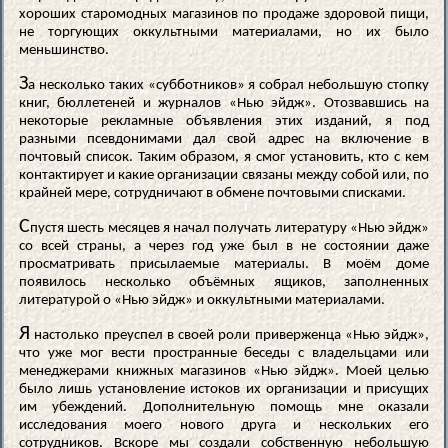
хороших старомодных магазинов по продаже здоровой пищи,
не торгующих оккультными материалами, но их было
меньшинство.
З
а несколько таких «субботников» я собрал небольшую стопку
книг, бюллетеней и журналов «Нью эйдж». Отозвавшись на
некоторые рекламные объявления этих изданий, я под
разными псевдонимами дал свой адрес на включение в
почтовый список. Таким образом, я смог установить, кто с кем
контактирует и какие организации связаны между собой или, по
крайней мере, сотрудничают в обмене почтовыми списками.
С
пустя шесть месяцев я начал получать литературу «Нью эйдж»
со всей страны, а через год уже был в не состоянии даже
просматривать присылаемые материалы. В моём доме
появилось несколько объёмных ящиков, заполненных
литературой о «Нью эйдж» и оккультными материалами.
Я
настолько преуспел в своей роли приверженца «Нью эйдж»,
что уже мог вести пространные беседы с владельцами или
менеджерами книжных магазинов «Нью эйдж». Моей целью
было лишь установление истоков их организации и присущих
им убеждений. Дополнительную помощь мне оказали
исследования моего нового друга и нескольких его
сотрудников. Вскоре мы создали собственную небольшую