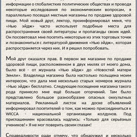
информации о глобалистких политических обществах и проводя
некоторые исследования по экономическим вопросам, я
параллельно посещал местные магазины по продаже здоровой
пищи. Мой новый друг, лектор, проинформировал меня, что
«Нью эйдж» часто использует подобные места для
распространения своей литературы и пропаганды своих идей.
Он посоветовал мне посетить некоторые из этих торговых точек
и познакомиться с литературой движения «Нью эйдж», которая
распространяется через них. И я решил попробовать.
М
ой друг оказался прав. В первом же магазине по продаже
здоровой пищи, расположенном в двух милях от моего дома,
было всё - от журнала «Нью эйдж» до «Новостей матери
Земли». Владелица магазина была настолько польщена моим
интересом, что дала мне несколько старых номеров журнала
«Нью эйдж» бесплатно. Следующее посещение магазина такого
рода принесло мне ещё больше огорчений. Там было
представлено большое разнообразие опасных оккультных
материалов. Рекламный листок на доске объявлений
информировал посетителей о том, как можно присоединиться к
WICCA - национальной организации колдунов. Под
приглашением красовалась надпись: «Только для серьёзных
учеников!» Я не мог поверить своим глазам!
С
праведливости ради отмечу, что обнаружил и несколько