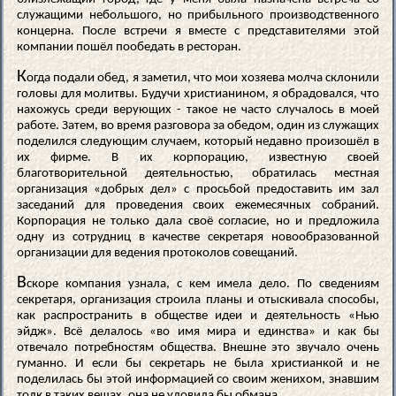
служащими небольшого, но прибыльного производственного
концерна. После встречи я вместе с представителями этой
компании пошёл пообедать в ресторан.
К
огда подали обед, я заметил, что мои хозяева молча склонили
головы для молитвы. Будучи христианином, я обрадовался, что
нахожусь среди верующих - такое не часто случалось в моей
работе. Затем, во время разговора за обедом, один из служащих
поделился следующим случаем, который недавно произошёл в
их фирме. В их корпорацию, известную своей
благотворительной деятельностью, обратилась местная
организация «добрых дел» с просьбой предоставить им зал
заседаний для проведения своих ежемесячных собраний.
Корпорация не только дала своё согласие, но и предложила
одну из сотрудниц в качестве секретаря новообразованной
организации для ведения протоколов совещаний.
В
скоре компания узнала, с кем имела дело. По сведениям
секретаря, организация строила планы и отыскивала способы,
как распространить в обществе идеи и деятельность «Нью
эйдж». Всё делалось «во имя мира и единства» и как бы
отвечало потребностям общества. Внешне это звучало очень
гуманно. И если бы секретарь не была христианкой и не
поделилась бы этой информацией со своим женихом, знавшим
толк в таких вещах, она не уловила бы обмана.