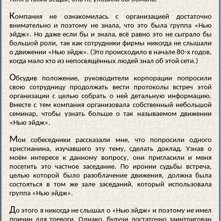
К
омпания не ознакомилась с организацией достаточно
внимательно и поэтому не знала, что это была группа «Нью
эйдж». Но даже если бы и знала, всё равно это не сыграло бы
большой роли, так как сотрудники фирмы никогда не слышали
о движении «Нью эйдж». (Это происходило в начале 80-х годов,
когда мало кто из непосвящённых людей знал об этой сети.)
О
бсудив положение, руководители корпорации попросили
свою сотрудницу продолжать вести протоколы встреч этой
организации с целью собрать о ней детальную информацию.
Вместе с тем компания организовала собственный небольшой
семинар, чтобы узнать больше о так называемом движении
«Нью эйдж».
М
ои собеседники рассказали мне, что попросили одного
христианина, изучавшего эту тему, сделать доклад. Узнав о
моём интересе к данному вопросу, они пригласили и меня
посетить это частное заседание. По иронии судьбы встреча,
целью которой было разоблачение движения, должна была
состояться в том же зале заседаний, который использовала
группа «Нью эйдж».
Д
о этого я никогда не слышал о «Нью эйдж» и поэтому не имел
причин для тревоги. Однако, будучи достаточно заинтригован