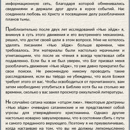
информационную сеть, благодаря которой обменивались
сведениями и держали друг друга в курсе событий. Нас
соединила любовь ко Христу и посвящение делу разоблачения
планов тьмы.
П
риблизительно после двух лет исследований «Нью эйдж» я,
вникнув в суть этого движения и его внутреннего механизма,
решил, что достиг своей цели в этом вопросе. Мне не хотелось
уделять писаниям «Нью эйдж» больше времени, чем
требовалось. Эти материалы были настолько мрачными и
угнетающими, что после их чтения я всегда чувствовал себя
подавленно. Если бы я не был уверен, что Бог призвал меня
разоблачить движение «Нью эйдж», то уже давно прекратил бы
свои поиски. Не рекомендую никому проводить такие
расследования, если вы твёрдо не убеждены, что воля Божия
требует этого от вас. Чтобы освободиться от прочитанного, вам
затем необходимо углубиться в Библию хотя бы на столько же
времени, сколько у вас занял просмотр оккультной литературы.
Н
е случайно сатана назван «отцом лжи». Некоторые доктрины
«Нью эйдж» очевидно сатанинские и не представляют собой
угрозы для утверждённого христианина. Однако другие
настолько коварно завуалированы, что в состоянии сбить с пути
и самого преданного верующего. Поэтому я не преувеличиваю,
когда настаиваю на том, что вы не должны легкомысленно