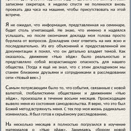
записями секретаря, я неделю спустя не поленился вновь
проехать два часа на машине, чтобы присутствовать на этой
встрече.
Я
не ожидал, что информация, представленная на семинаре,
будет столь угнетающей. Не знаю, что именно я надеялся
услышать, но после окончания доклада моя голова просто
бурлила от вопросов. Докладчик смог ответить на них ясно и
последовательно. Из его объяснений и предоставленной им
документации я понял, что он детально владеет темой. Как
оказалось, движение «Нью эйдж» было реальностью и
представляло собой возрастающую опасность для нашего
общества. (Тогда я ещё не знал, что с этим докладчиком мы
станем близкими друзьями и сотрудниками в расследовании
сети «Новый век».)
С
амым потрясающим было то, что события, связанные с новой
валютой, глобалисткими обществами и движением «Нью
эйдж», произошли в течение восьми месяцев. Происходящее
вывело меня из состояния самодовольства. Я верю, что это был
Божий метод встряхнуть меня. С тех пор моя жизнь радикально
изменилась. Я был готов к серьёзному расследованию.
Н
а несколько месяцев я полностью погрузился в изучение
материалов о «Нью эйдж». Занимаясь сбором новой