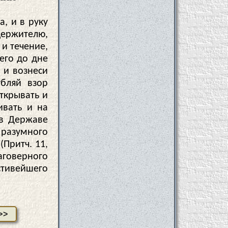
а, и в руку
держителю,
 и течение,
его до дне
 и вознеси
убляй взор
ткрывать и
ивать и на
 в Державе
 разумного
(Притч. 11,
аговерного
стивейшего
>>