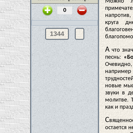
Можно л
примечат
напротив
круга д
благогове
1344
благопомо
А
что знач
песнь:
«Бо
Очевидно
например
трудносте
новые мыс
звуки в д
молитве. 
как и пра
С
вященно
остается 