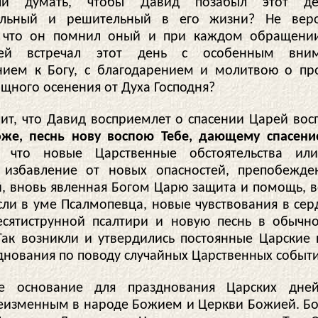
и думать, чтобы Давид позабыл этот ден
ельный и решительный в его жизни? Не веро
, что он помнил оный и при каждом обращении
ней встречал этот день с особенным вни
нием к Богу, с благодарением и молитвою о п
щного осенения от Духа Господня?
ит, что Давид восприемлет о спасении Царей вос
же, песнь нову воспою Тебе, дающему спасен
, что новые Царственные обстоятельства или
 избавление от новых опасностей, препобежде
й, вновь явленная Богом Царю защита и помощь, 
ли в уме Псалмопевца, новые чувствования в сер
есятиструнной псалтири и новую песнь в обычн
Так возникли и утвердились постоянные Царские 
зднования по поводу случайных Царственных событи
е основание для празднования Царских дней
неизменным в народе Божием и Церкви Божией. Бо