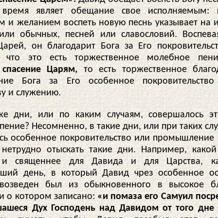
время являет обещание свое исполняемым:
 и желанием воспеть новую песнь указывает на 
или обычных, песней или славословий. Воспева
Царей, он благодарит Бога за Его покровительс
, что это есть торжественное молебное пени
спасение Царям,
то есть торжественное благо
ение Бога за Его особенное покровительство
ву и служению.
е дни, или по каким случаям, совершалось эт
ение? Несомненно, в такие дни, или при таких слу
сь особенное покровительство или промышление
нетрудно отыскать такие дни. Например, како
 и священнее для Давида и для Царства, к
йший день, в который Давид чрез особенное 
 возведен был из обыкновенного в высокое бл
 и о котором записано:
«и помаза его Самуил поср
шашеся Дух Господень над Давидом от того дне