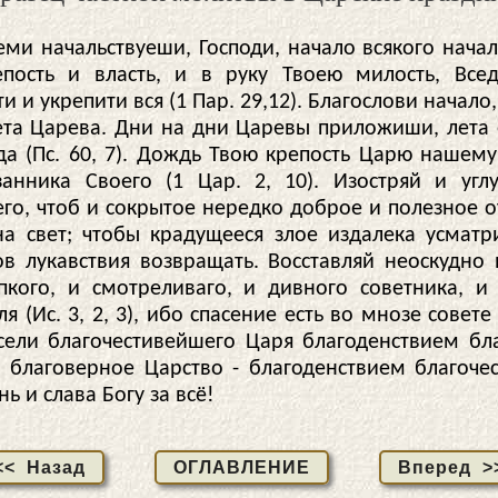
еми начальствуеши, Господи, начало всякого начал
пость и власть, и в руку Твоею милость, Все
и и укрепити вся (1 Пар. 29,12). Благослови начало,
ета Царева. Дни на дни Царевы приложиши, лета 
да (Пс. 60, 7). Дождь Твою крепость Царю нашему
анника Своего (1 Цар. 2, 10). Изостряй и угл
его, чтоб и сокрытое нередко доброе и полезное о
на свет; чтобы крадущееся злое издалека усматр
ов лукавствия возвращать. Восставляй неоскудно
пкого, и смотреливаго, и дивного советника, и
я (Ис. 3, 2, 3), ибо спасение есть во мнозе совете 
есели благочестивейшего Царя благоденствием бл
и благоверное Царство - благоденствием благоче
ь и слава Богу за всё!
<< Назад
ОГЛАВЛЕНИЕ
Вперед >