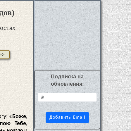
дов)
ностях
>>
Подписка на
обновления:
огу:
«Боже,
пою Тебе,
нь новую и