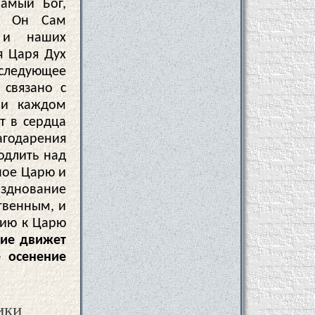
Самый Бог,
о Он Сам
 и наших
я Царя Дух
следующее
 связано с
ри каждом
т в сердца
агодарения
одлить над
ное Царю и
зднование
твенным, и
вию к Царю
лие движет
е осенение
ики