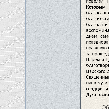
повелел П
Которым
благосл
благочест
благодат
воспомина
днем сам
празднова
празднующ
за прошед
Царем и Ц
благотво
Царского 
Священным
нашему и 
сердца; и
Духа Госп
Об