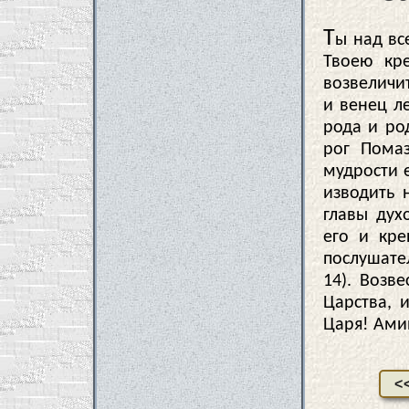
Т
ы над вс
Твоею кре
возвеличит
и венец л
рода и ро
рог Помаз
мудрости 
изводить 
главы дух
его и кре
послушател
14). Возв
Царства, 
Царя! Амин
<