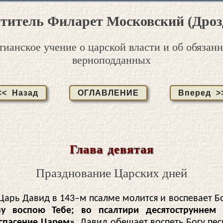
титель Филарет Московский (Дроз
ианское учение о царской власти и об обязан
верноподданных
<< Назад
ОГЛАВЛЕНИЕ
Вперед >
Глава девятая
Празднование Царских дней
Царь Давид в 143–м псалме молится и воспевает Б
ву воспою Тебе; во псалтири десятоструннем 
пасение Царем».
Давид обещает воспеть Богу пес