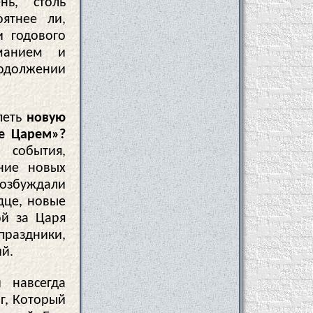
ь, столь
ятнее ли,
 годового
манием и
родолжении
петь
новую
ие Царем»?
 события,
ние новых
возбуждали
дце, новые
ой за Царя
праздники,
й.
 навсегда
г, Который