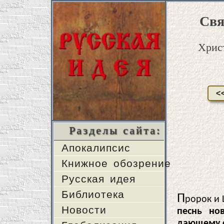
Свя
Христ
<
Разделы сайта:
Апокалипсис
Книжное обозрение
Русская идея
Библиотека
П
ророк и 
Новости
песнь но
дающему с