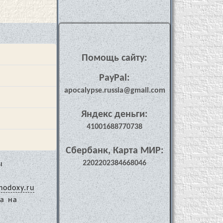
Помощь сайту:
PayPal:
apocalypse.russia@gmail.com
Яндекс деньги:
41001688770738
Сбербанк, Карта МИР:
2202202384668046
ы
hodoxy.ru
а на