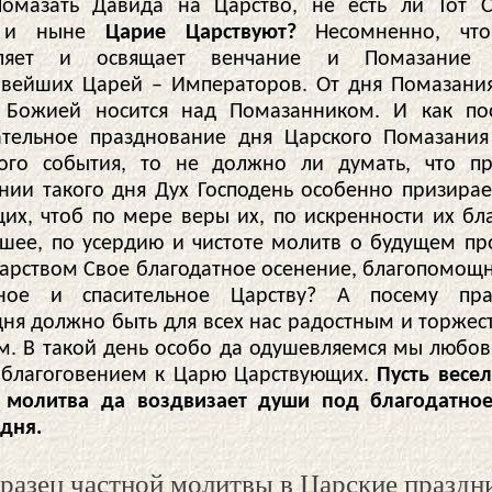
омазать Давида на Царство, не есть ли Тот 
и ныне
Царие Царствуют?
Несомненно, чт
овляет и освящает венчание и Помазание
ивейших Царей – Императоров. От дня Помазани
и Божией носится над Помазанником. И как по
тельное празднование дня Царского Помазания
ого события, то не должно ли думать, что п
нии такого дня Дух Господень особенно призирае
их, чтоб по мере веры их, по искренности их бл
шее, по усердию и чистоте молитв о будущем пр
арством Свое благодатное осенение, благопомощ
рное и спасительное Царству? А посему пра
дня должно быть для всех нас радостным и торжес
. В такой день особо да одушевляемся мы любо
благоговением к Царю Царствующих.
Пусть весе
 молитва да воздвизает души под благодатно
одня.
разец частной молитвы в Царские праздн