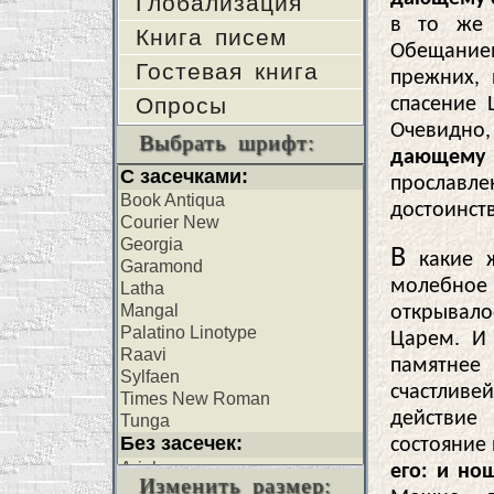
Глобализация
в то же 
Книга писем
Обещанием
Гостевая книга
прежних, 
Опросы
спасение 
Очевидно
Выбрать шрифт:
дающему 
прославл
достоинст
В
какие ж
молебное п
открывало
Царем. И 
памятнее
счастливе
действие
состояние
его: и но
Изменить размер: