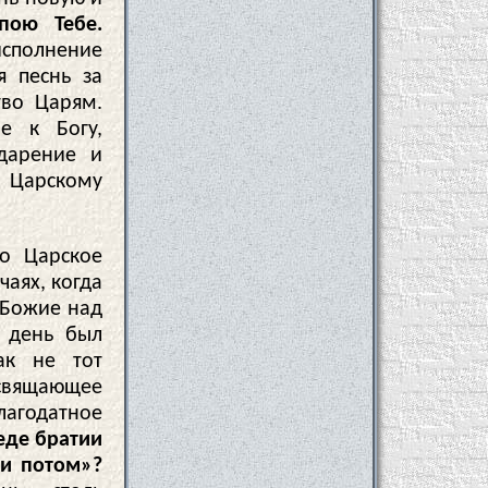
пою Тебе.
исполнение
я песнь за
тво Царям.
е к Богу,
дарение и
 Царскому
о Царское
чаях, когда
 Божие над
й день был
ак не тот
освящающее
агодатное
еде братии
 и потом»?