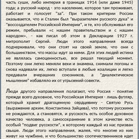
часть суши, либо империя в границах 1914 (или даже 1945)
года; а русский народ - это население, которое там проживает,
работает и голосует "за". При таком критерии России
оказывается, что и Сталин был "выразителем русского духа" и
"воссоздателем Российской Империи", и те, кто обслуживал его
режим, пребывали «с нашим правительством и с нашим
народом», - как писал об этом в Декларации 1927 г.
митрополит Сергий. Люди этого направления всегда
подчеркивали, что они стоят на своей земле, что они с
большинством, что массы идут за ними. Для этих людей истина
не являлась самоценностью, все решал текущий момент.
Поэтому они легко меняли вехи и знамена, снимали погоны и
снова надевали их, легко вступали в любые коалиции и легко
предавали вчерашних союзников, а "диалектическое
мышление" избавляло их от угрызений совести.
Л
юди другого направления полагают, что Россия - понятие
прежде всего духовное, что Российская Империя - лишь футляр,
который хранит драгоценную сердцевину - Святую Русь
(выражение архим. Константина Зайцева), что потому русскими
не рождаются, а становятся, и русскость есть особое духовное
качество человека, а самосохранение в этом качестве есть
особый "подвиг русскости", к которому каждый из нас призван
свыше. Люди этого направления, жалея, что многие из них
живут на чужбине, и что большинство соотечественников идет