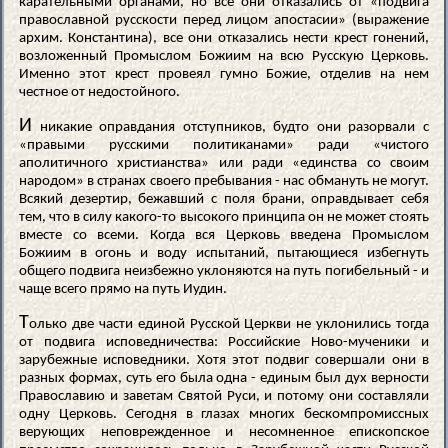
карательными органами, но все они отказались от «подвига
православной русскости перед лицом апостасии» (выражение
архим. Константина), все они отказались нести крест гонений,
возложенный Промыслом Божиим на всю Русскую Церковь.
Именно этот крест провеял гумно Божие, отделив на нем
честное от недостойного.
И
никакие оправдания отступников, будто они разорвали с
«правыми русскими политиканами» ради «чистого
аполитичного христианства» или ради «единства со своим
народом» в странах своего пребывания - нас обмануть не могут.
Всякий дезертир, бежавший с поля брани, оправдывает себя
тем, что в силу какого-то высокого принципа он не может стоять
вместе со всеми. Когда вся Церковь введена Промыслом
Божиим в огонь и воду испытаний, пытающиеся избегнуть
общего подвига неизбежно уклоняются на путь погибельный - и
чаще всего прямо на путь Иудин.
Т
олько две части единой Русской Церкви не уклонились тогда
от подвига исповедничества: Российские Ново-мученики и
зарубежные исповедники. Хотя этот подвиг совершали они в
разных формах, суть его была одна - единым был дух верности
Православию и заветам Святой Руси, и потому они составляли
одну Церковь. Сегодня в глазах многих бескомпромиссных
верующих неповрежденное и несомненное епископское