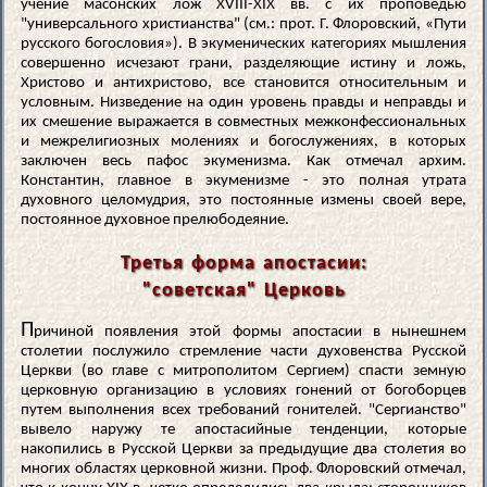
учение масонских лож XVIII-XIX вв. с их проповедью
"универсального христианства" (см.: прот. Г. Флоровский, «Пути
русского богословия»). В экуменических категориях мышления
совершенно исчезают грани, разделяющие истину и ложь,
Христово и антихристово, все становится относительным и
условным. Низведение на один уровень правды и неправды и
их смешение выражается в совместных межконфессиональных
и межрелигиозных молениях и богослужениях, в которых
заключен весь пафос экуменизма. Как отмечал архим.
Константин, главное в экуменизме - это полная утрата
духовного целомудрия, это постоянные измены своей вере,
постоянное духовное прелюбодеяние.
Третья форма апостасии:
"советская" Церковь
П
ричиной появления этой формы апостасии в нынешнем
столетии послужило стремление части духовенства Русской
Церкви (во главе с митрополитом Сергием) спасти земную
церковную организацию в условиях гонений от богоборцев
путем выполнения всех требований гонителей. "Сергианство"
вывело наружу те апостасийные тенденции, которые
накопились в Русской Церкви за предыдущие два столетия во
многих областях церковной жизни. Проф. Флоровский отмечал,