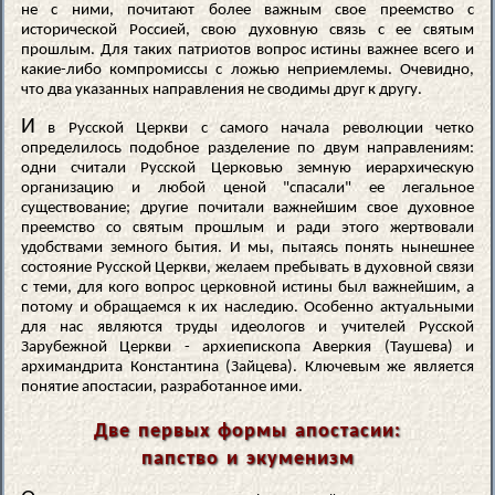
не с ними, почитают более важным свое преемство с
исторической Россией, свою духовную связь с ее святым
прошлым. Для таких патриотов вопрос истины важнее всего и
какие-либо компромиссы с ложью неприемлемы. Очевидно,
что два указанных направления не сводимы друг к другу.
И
в Русской Церкви с самого начала революции четко
определилось подобное разделение по двум направлениям:
одни считали Русской Церковью земную иерархическую
организацию и любой ценой "спасали" ее легальное
существование; другие почитали важнейшим свое духовное
преемство со святым прошлым и ради этого жертвовали
удобствами земного бытия. И мы, пытаясь понять нынешнее
состояние Русской Церкви, желаем пребывать в духовной связи
с теми, для кого вопрос церковной истины был важнейшим, а
потому и обращаемся к их наследию. Особенно актуальными
для нас являются труды идеологов и учителей Русской
Зарубежной Церкви - архиепископа Аверкия (Таушева) и
архимандрита Константина (Зайцева). Ключевым же является
понятие апостасии, разработанное ими.
Две первых формы апостасии:
папство и экуменизм