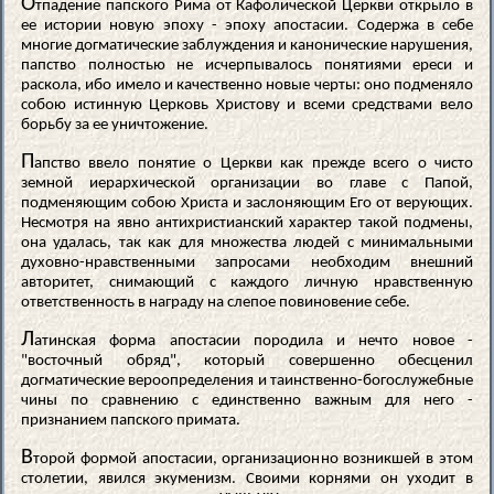
О
тпадение папского Рима от Кафолической Церкви открыло в
ее истории новую эпоху - эпоху апостасии. Содержа в себе
многие догматические заблуждения и канонические нарушения,
папство полностью не исчерпывалось понятиями ереси и
раскола, ибо имело и качественно новые черты: оно подменяло
собою истинную Церковь Христову и всеми средствами вело
борьбу за ее уничтожение.
П
апство ввело понятие о Церкви как прежде всего о чисто
земной иерархической организации во главе с Папой,
подменяющим собою Христа и заслоняющим Его от верующих.
Несмотря на явно антихристианский характер такой подмены,
она удалась, так как для множества людей с минимальными
духовно-нравственными запросами необходим внешний
авторитет, снимающий с каждого личную нравственную
ответственность в награду на слепое повиновение себе.
Л
атинская форма апостасии породила и нечто новое -
"восточный обряд", который совершенно обесценил
догматические вероопределения и таинственно-богослужебные
чины по сравнению с единственно важным для него -
признанием папского примата.
В
торой формой апостасии, организационно возникшей в этом
столетии, явился экуменизм. Своими корнями он уходит в