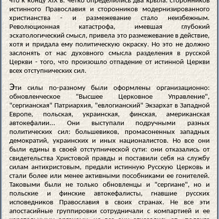
что к концу XIX в. четко определились два крыла: сторонников
истинного Православия и сторонников модернизированного
христианства - и размежевание стало неизбежным.
Революционная катастрофа, имевшая глубокий
эсхатологический смысл, привела это размежевание в действие,
хотя и придала ему политическую окраску. Но это не должно
заслонять от нас духовного смысла разделения в русской
Церкви - того, что произошло отпадение от истинной Церкви
всех отступнических сил.
Э
ти силы по-разному были оформлены организационно:
обновленческое "Высшее Церковное Управление",
"сергианская" Патриархия, "евлогианский" Экзархат в Западной
Европе, польская, украинская, финская, американская
автокефалии... Они выступали подручными разных
политических сил: большевиков, промасоненных западных
демократий, украинских и иных националистов. Но все они
были едины в своей отступнической сути: они отказались от
свидетельства Христовой правды и поставили себя на службу
силам антихристовым, предали истинную Русскую Церковь и
стали более или менее активными пособниками ее гонителей.
Таковыми были не только обновленцы и "сергиане", но и
польские и финские автокефалисты, гнавшие русских
исповедников Православия в своих странах. Не все эти
апостасийные группировки сотрудничали с компартией и ее