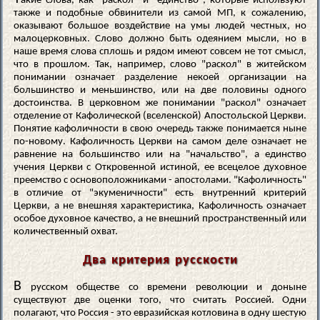
акие слова, как "раскол" и "единство", которые используют
также и подобные обвинители из самой МП, к сожалению,
оказывают большое воздействие на умы людей честных, но
малоцерковных. Слово должно быть одеянием мысли, но в
наше время слова сплошь и рядом имеют совсем не тот смысл,
что в прошлом. Так, например, слово "раскол" в житейском
понимании означает разделение некоей организации на
большинство и меньшинство, или на две половины одного
достоинства. В церковном же понимании "раскол" означает
отделение от Кафолической (вселенской) Апостольской Церкви.
Понятие кафоличности в свою очередь также понимается ныне
по-новому. Кафоличность Церкви на самом деле означает не
равнение на большинство или на "начальство", а единство
учения Церкви с Откровенной истиной, ее всецелое духовное
преемство с основоположниками - апостолами. "Кафоличность"
в отличие от "экуменичности" есть внутренний критерий
Церкви, а не внешняя характеристика, Кафоличность означает
особое духовное качество, а не внешний пространственный или
количественный охват.
Два критерия русскости
В
русском обществе со времени революции и доныне
существуют две оценки того, что считать Россией. Одни
полагают, что Россия - это евразийская котловина в одну шестую