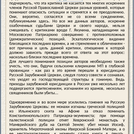
подчеркнуть, что эта критика не касается тех многих искренних
членов Русской Православной Церкви разных уровней, которые
понимают опасность ситуации и стремятся к ее преодолению.
Они, вероятно, согласятся не со всеми суждениями,
публикуемыми здесь. Но все же данных авторов, искренне
озабоченных судьбами Церкви и своего народа, нельзя
смешивать с критиками вроде Г. Якунина, нападающими на
Московскую Патриархию совершенно с противоположных
(демократических) позиций. Эсхатологическое видение
близящихся последних времен, а не стремление к обличениям -
вот причина и цель данной критики, отношение к которой
должно зависеть прежде всего от ответа на этот вопрос:
насколько близки последние времена.
Для лучшего понимания позиции авторов необходимо также
учесть, что они, будучи сельскими клириками МП в глубокой
провинции - как раз в это время перешли в юрисдикцию
Русской Зарубежной Церкви, следуя голосу совести и сознавая,
что уходят из господствующей структуры в гонимую. Ведь
приходы зарубежной юрисдикции в России уже несколько лет
подвергаются притеснениям, изгнаниям из храмов, несколько
священников были убиты...
Одновременно и во всем мире усилились гонения на Русскую
Зарубежную Церковь: ее монахи изгнаны греческой полицией
из Ильинского скита на Афоне за отказ поминать
Константинопольского Патриарха-экумениста; при помощи
палестинской полиции отнят Хевронский монастырь у
Мамврийского дуба на Святой Земле; убит монах Иосиф,
хранитель Мироточивой иконы Иверской Божией Матери, а о
ее местонахождении, к моменту сдачи книги в печать,