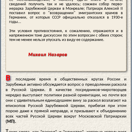
сведений получить так и не удалось; сожжен собор перво-
иерарха Зарубежной Церкви в Монреале; Патриарх Алексий II
поставил вопрос о "возвращении" эмигрантских храмов в
Германии, от которых СССР официально отказался в 1930-е
годы...
Эти условия противостояния, к сожалению, отражаются и в
напряженном тоне дискуссии по этим вопросам с обеих сторон;
тем не менее нельзя упускать из виду ее содержание.
Михаил Назаров
В
последнее время в общественных кругах России и
Зарубежья активно обсуждается вопрос о преодолении раскола
в Русской Церкви. В качестве посредников-миротворцев
нередко выступают политики разной ориентации, но почти все
они с удивительным единодушием вину за раскол возлагают на
епископов Русской Зарубежной Церкви, прибегая при этом
порою даже к прямой неправде, и призывают к объединению
всех частей Русской Церкви вокруг Московской Патриархии
(МП).
Т