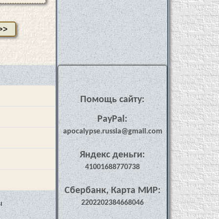
>>
Помощь сайту:
PayPal:
apocalypse.russia@gmail.com
Яндекс деньги:
41001688770738
Сбербанк, Карта МИР:
2202202384668046
ы