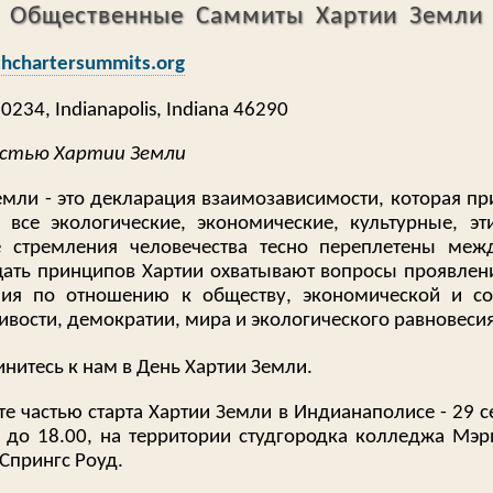
Общественные Саммиты Хартии Земли
hchartersummits.org
90234, Indianapolis, Indiana 46290
астью Хартии Земли
емли - это декларация взаимозависимости, которая при
о все экологические, экономические, культурные, эт
 стремления человечества тесно переплетены меж
ать принципов Хартии охватывают вопросы проявлен
ия по отношению к обществу, экономической и с
ивости, демократии, мира и экологического равновесия
нитесь к нам в День Хартии Земли.
те частью старта Хартии Земли в Индианаполисе - 29 с
 до 18.00, на территории студгородка колледжа Мэр
Спрингс Роуд.