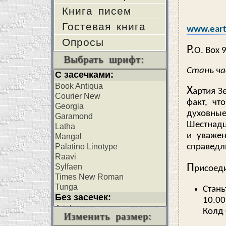
Книга писем
Гостевая книга
www.eart
Опросы
P.
O. Box 
Выбрать шрифт:
Стань ч
Х
артия З
факт, чт
духовные
Шестнадц
и уважен
справедл
П
рисоеди
Стань
10.00
Колд 
Изменить размер: