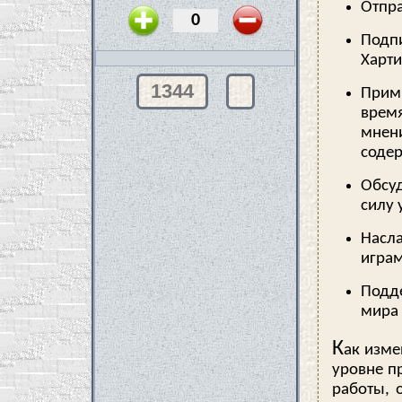
Отпра
Подп
Харти
1344
Прими
врем
мнен
содер
Обсу
силу 
Насл
играм
Подде
мира 
К
ак изме
уровне п
работы, 