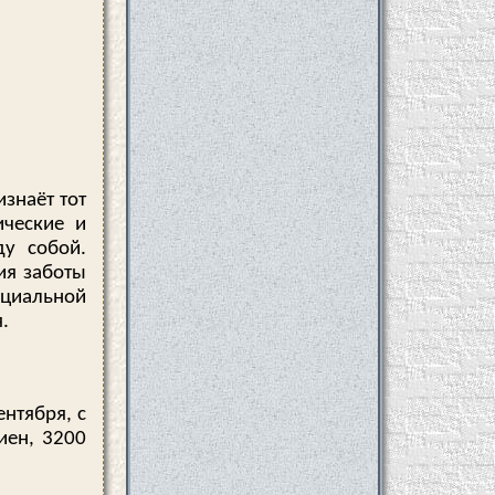
знаёт тот
ические и
ду собой.
ия заботы
оциальной
.
ентября, с
иен, 3200