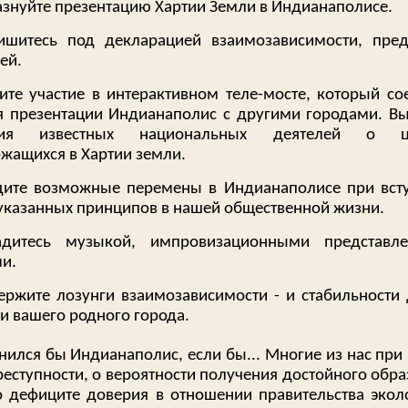
знуйте презентацию Хартии Земли в Индианаполисе.
ишитесь под декларацией взаимозависимости, пре
ей.
те участие в интерактивном теле-мосте, который со
я презентации Индианаполис с другими городами. В
ия известных национальных деятелей о цен
жащихся в Хартии земли.
дите возможные перемены в Индианаполисе при вст
указанных принципов в нашей общественной жизни.
адитесь музыкой, импровизационными представл
и.
ржите лозунги взаимозависимости - и стабильности 
и вашего родного города.
нился бы Индианаполис, если бы... Многие из нас при
реступности, о вероятности получения достойного обра
о дефиците доверия в отношении правительства экол