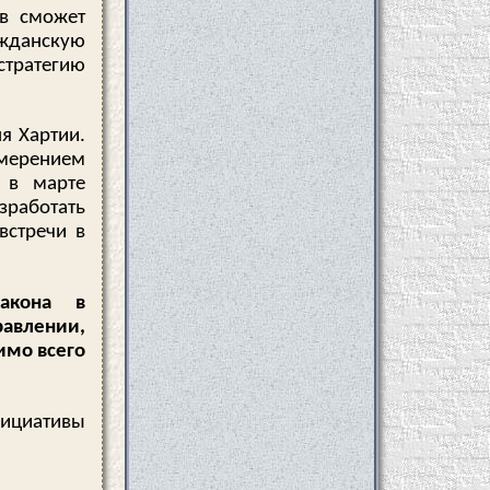
ов сможет
жданскую
тратегию
я Хартии.
амерением
е в марте
зработать
встречи в
акона в
авлении,
имо всего
ициативы