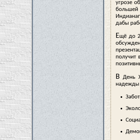
угрозе о
большей
Индианап
дабы раб
Е
щё до 2
обсужден
презента
получит 
позитивн
В
День Х
надежды 
Забот
Эколо
Социа
Демок