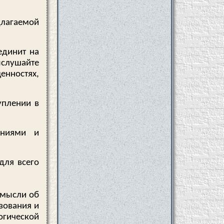
длагаемой
единит на
ыслушайте
ностях,
уплении в
ениями и
для всего
 мысли об
зования и
огической