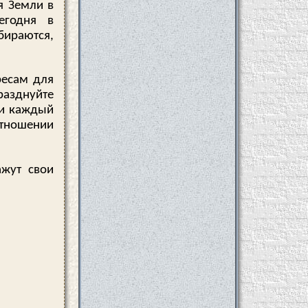
я Земли в
егодня в
бираются,
ресам для
разднуйте
 и каждый
отношении
жут свои