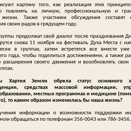
исуют картину того, как реализация этих принцип
но повлиять на личную, профессиональную и гра
 жизни. Также участники обсуждения составят с
ия своих радов в грядущем году.
руппы продолжат свой диалог после празднования Дн
рутся снова 11 ноября на фестиваль Духа Места с н
ески в группах, затем встретятся все вместе уж
го года, чтобы поделиться достижениями, а также ра
ю расширения своего движения и возобновлять свои 
уппах.
ы Хартия Земли обрела статус основного з
денции, средствах массовой информации, упр
 образовании, местных программах и медицине (пом
го), то каким образом изменилась бы наша жизнь?
учения информации о возможности поддержки ин
емли обращаться по телефонам 356-0043 или 786-3456.