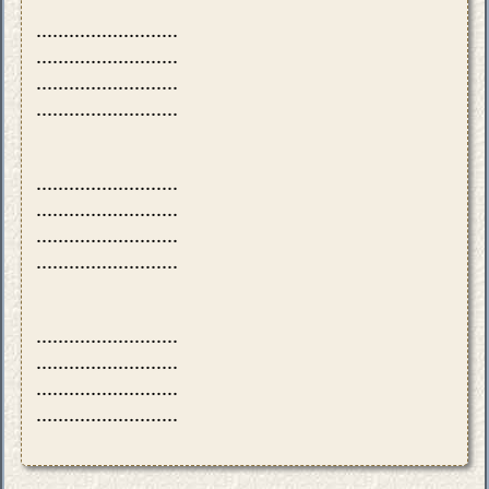
..........................
..........................
..........................
..........................
..........................
..........................
..........................
..........................
..........................
..........................
..........................
..........................