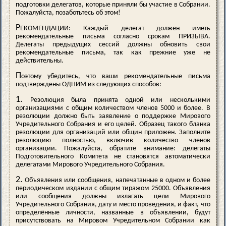
подготовки делегатов, которые приняли бы участие в Собрании.
Пожалуйста, позаботьтесь об этом!
Р
ЕКОМЕНДАЦИИ: Каждый делегат должен иметь
рекомендательные письма согласно срокам ПРИЗЫВА.
Делегаты предыдущих сессий должны обновить свои
рекомендательные письма, так как прежние уже не
действительны.
П
оэтому убедитесь, что ваши рекомендательные письма
подтверждены ОДНИМ из следующих способов:
1.
Резолюция была принята одной или несколькими
организациями с общим количеством членов 5000 и более. В
резолюции должно быть заявление о поддержке Мирового
Учредительного Собрания и его целей. Образец такого бланка
резолюции для организаций или общин приложен. Заполните
резолюцию полностью, включив количество членов
организации. Пожалуйста, обратите внимание: делегаты
Подготовительного Комитета не становятся автоматически
делегатами Мирового Учредительного Собрания.
2.
Объявления или сообщения, напечатанные в одном и более
периодическом издании с общим тиражом 25000. Объявления
или сообщения должны излагать цели Мирового
Учредительного Собрания, дату и место проведения, и факт, что
определённые личности, названные в объявлении, будут
присутствовать на Мировом Учредительном Собрании как