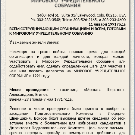
МИРОВОГО УЧРЕДИТЕЛЬНОГО
СОБРАНИЯ
1480 Hoyl St., Suite 31/ Lakewood, Colo. 80215, USA
Ph. 303-233-3548; Telex: 303-526-2185, и 303-233-4800
11 января 1991 года
ВСЕМ СОТРУДНИЧАЮЩИМ ОРГАНИЗАЦИЯМ И ВСЕМ, ГОТОВЫМ
К МИРОВОМУ УЧРЕДИТЕЛЬНОМУ СОБРАНИЮ
У
важаемые жители Земли!
Н
есмотря на грохот войны, пришло время для каждой
организации и для каждой личности, которая желает
участвовать в Мировом Учредительном Собрании или
содействовать ему, сделать определённые шаги для участия в
нём или послать делегатов на МИРОВОЕ УЧРЕДИТЕЛЬНОЕ
СОБРАНИЕ в 1991 году.
Место проведения -
гостиница «Монтана Шератон»,
Александрия, Египет.
Время -
29 апреля-9 мая 1991 года.
Р
ешение о месте проведения было принято в ноябре на
заседании Подготовительного Комитета в Люцерне,
Швейцария. Вскоре будут высланы другие сведения об этой
встрече вместе с бюллетенем для избирания кандидатов в
Директорат Подготовительного Комитета. Цель моего письма -
срочно передать просьбу о немедленных действиях для