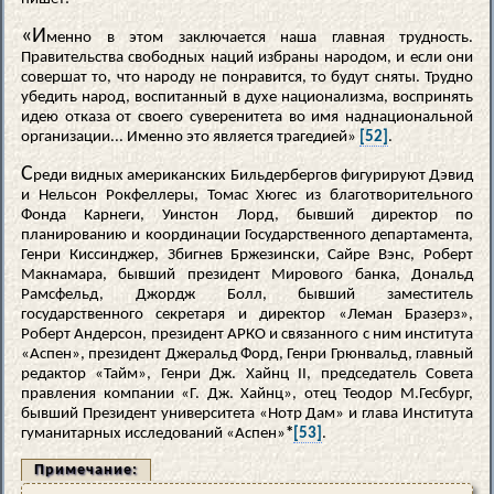
«И
менно в этом заключается наша главная трудность.
Правительства свободных наций избраны народом, и если они
совершат то, что народу не понравится, то будут сняты. Трудно
убедить народ, воспитанный в духе национализма, воспринять
идею отказа от своего суверенитета во имя наднациональной
организации... Именно это является трагедией»
[52]
.
С
реди видных американских Бильдербергов фигурируют Дэвид
и Нельсон Рокфеллеры, Томас Хюгес из благотворительного
Фонда Карнеги, Уинстон Лорд, бывший директор по
планированию и координации Государственного департамента,
Генри Киссинджер, Збигнев Бржезински, Сайре Вэнс, Роберт
Макнамара, бывший президент Мирового банка, Дональд
Рамсфельд, Джордж Болл, бывший заместитель
государственного секретаря и директор «Леман Бразерз»,
Роберт Андерсон, президент АРКО и связанного с ним института
«Аспен», президент Джеральд Форд, Генри Грюнвальд, главный
редактор «Тайм», Генри Дж. Хайнц II, председатель Совета
правления компании «Г. Дж. Хайнц», отец Теодор М.Гесбург,
бывший Президент университета «Нотр Дам» и глава Института
гуманитарных исследований «Аспен»
*
[53]
.
Примечание: