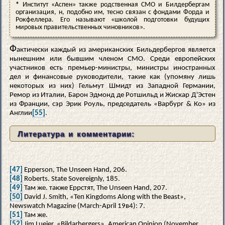
*
Институт «Аспен» также родственная СМО и Билдербергам
организация, н, подобно им, тесно связан с фондами Форда и
Рокфеллера. Его называют «школой подготовки будущих
мировых правительственных чиновников».
Ф
актически каждый из американских Бильдербергов является
нынешним или бывшим членом СМО. Среди европейских
участников есть премьер-министры, министры иностранных
дел и финансовые руководители, такие как (упомяну лишь
некоторых из них) Гельмут Шмидт из Западной Германии,
Ремор из Италии, Барон Эдмонд де Ротшильд и Жискар Д'Эстен
из Франции, сэр Эрик Роуль, председатель «Варбург & Ко» из
Англии
[55]
.
Литература и комментарии:
[47]
Epperson, The Unseen Hand, 206.
[48]
Roberts. State Sovereignly, 185.
[49]
Там же. также Еррстят, The Unseen Hand, 207.
[50]
David J. Smith, «Теп Kingdoms Along with the Beast»,
Newswatch Magazine (March-April 19в4): 7.
[51]
Там же.
[52]
Jim Lueier, «Bildarhergers», American Opinion (November