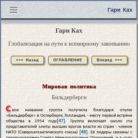
Гари Ках
Гари Ках
Глобализация на пути к всемирному завоеванию
<<< Назад
ОГЛАВЛЕНИЕ
Вперед >>>
Мировая политика
Бильдерберги
С
вое название группа получила благодаря отелю
«Бильдерберг» в Остерберге, Голландия, - месту первой встречи
общества в 1954 году
[47]
. Группа включает около ста
представителей элиты высших кругов власти из стран - членов
НАТО (Североатлантического союза)
[48]
. Её лидеры связаны с
руководителями Совета Международных Отношений, и в силу