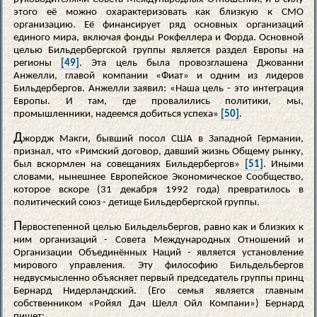
этого её можно охарактеризовать как близкую к СМО
организацию. Её финансирует ряд основных организаций
единого мира, включая фонды Рокфеллера и Форда. Основной
целью Бильдербергской группы является раздел Европы на
регионы
[49]
. Эта цель была провозглашена Джованни
Анжелли, главой компании «Фиат» и одним из лидеров
Бильдербергов. Анжелли заявил: «Наша цель - это интеграция
Европы. И там, где провалились политики, мы,
промышленники, надеемся добиться успеха»
[50]
.
Д
жордж Макги, бывший посол США в Западной Германии,
признал, что «Римский договор, давший жизнь Общему рынку,
был вскормлен на совещаниях Бильдербергов»
[51]
. Иными
словами, нынешнее Европейское Экономическое Сообщество,
которое вскоре (31 декабря 1992 года) превратилось в
политический союз - детище Бильдербергской группы.
П
ервостепенной целью Бильдельбергов, равно как и близких к
ним организаций - Совета Международных Отношений и
Организации Объединённых Наций - является установление
мирового управления. Эту философию Бильдельбергов
недвусмысленно объясняет первый председатель группы принц
Бернард Нидерландский. (Его семья является главным
собственником «Ройял Дач Шелл Ойл Компани») Бернард
пишет: